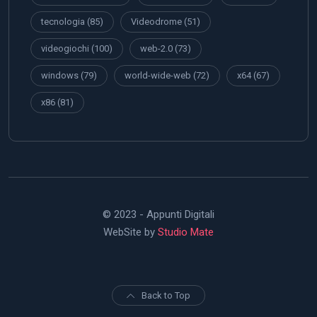
tecnologia
(85)
Videodrome
(51)
videogiochi
(100)
web-2.0
(73)
windows
(79)
world-wide-web
(72)
x64
(67)
x86
(81)
© 2023 - Appunti Digitali
WebSite by
Studio Mate
Back to Top