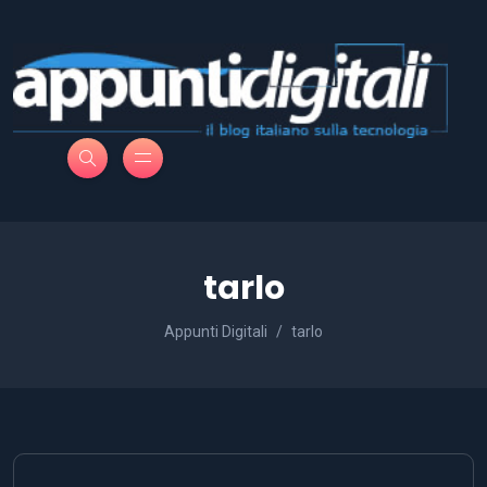
tarlo
Appunti Digitali
tarlo