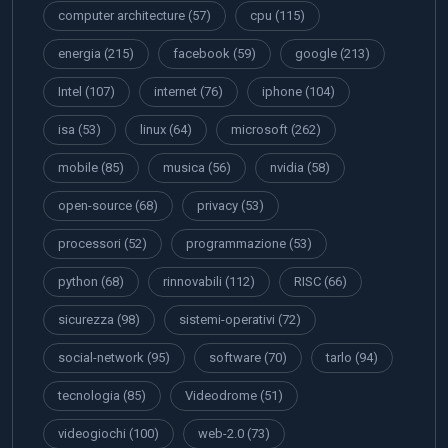
computer architecture
(57)
cpu
(115)
energia
(215)
facebook
(59)
google
(213)
Intel
(107)
internet
(76)
iphone
(104)
isa
(53)
linux
(64)
microsoft
(262)
mobile
(85)
musica
(56)
nvidia
(58)
open-source
(68)
privacy
(53)
processori
(52)
programmazione
(53)
python
(68)
rinnovabili
(112)
RISC
(66)
sicurezza
(98)
sistemi-operativi
(72)
social-network
(95)
software
(70)
tarlo
(94)
tecnologia
(85)
Videodrome
(51)
videogiochi
(100)
web-2.0
(73)