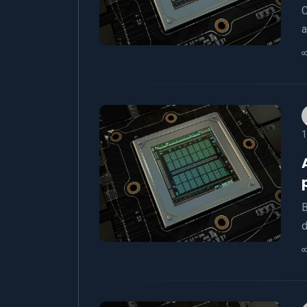
C
a
1
B
d