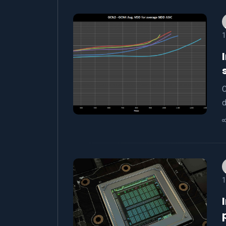
1
C
d
1