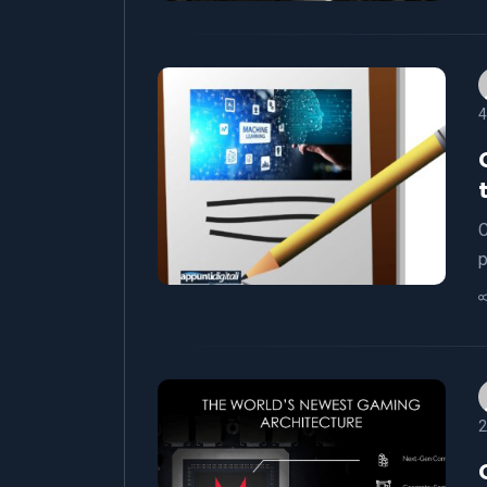
4
C
p
2