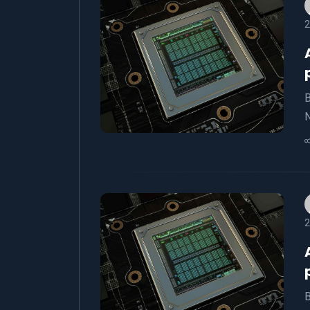
2
B
N
2
B