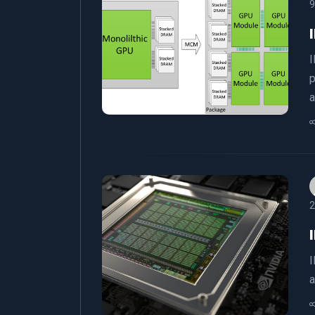
9
I
p
a
2
I
a