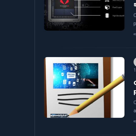
C
p
1
C
a