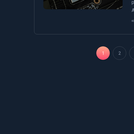
p
A
1
2