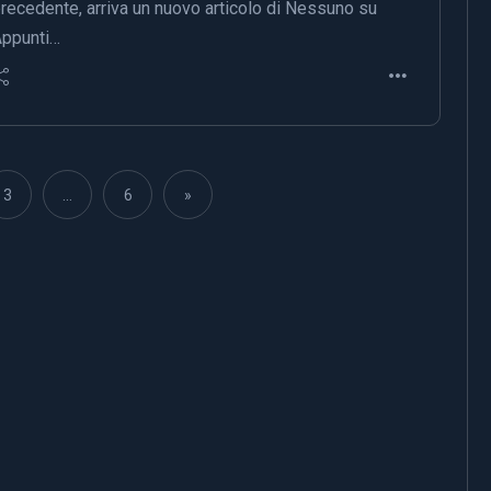
recedente, arriva un nuovo articolo di Nessuno su
ppunti…
3
…
6
»