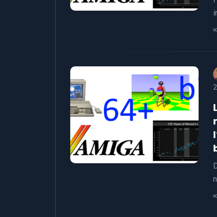
i
2
D
n