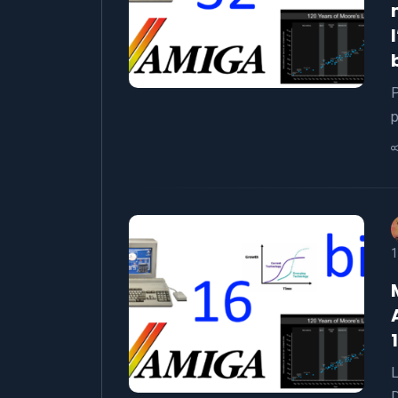
P
p
1
L
D