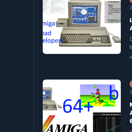
2
D
b
2
H