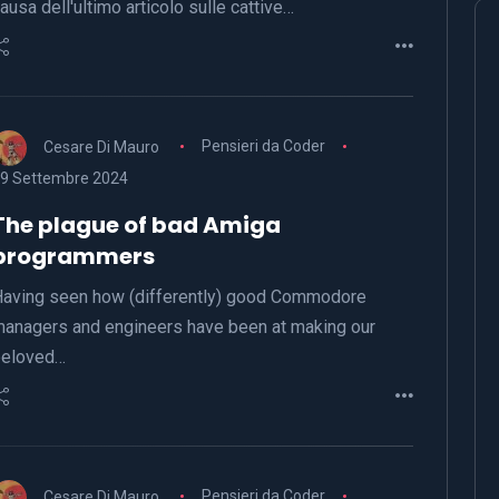
ausa dell'ultimo articolo sulle cattive…
Cesare Di Mauro
Pensieri da Coder
9 Settembre 2024
The plague of bad Amiga
programmers
aving seen how (differently) good Commodore
anagers and engineers have been at making our
beloved…
Cesare Di Mauro
Pensieri da Coder