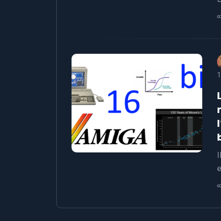
1
I
e