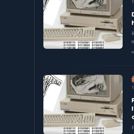
1
R
m
1
F