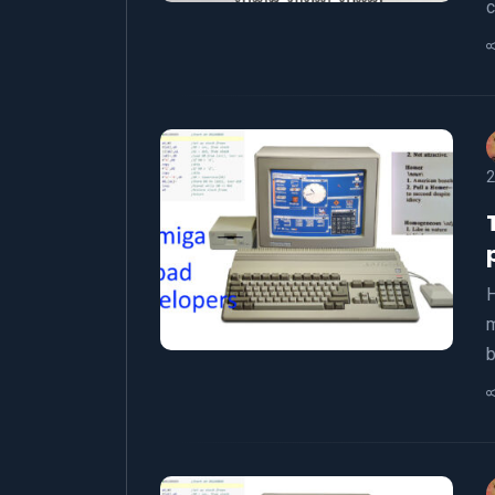
c
2
H
m