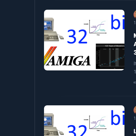
1
I
1
1