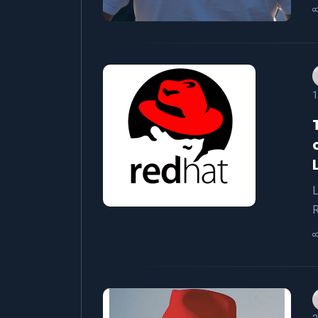
1
L
R