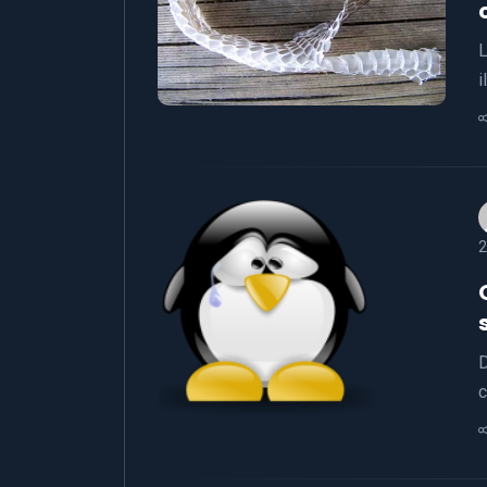
L
i
2
D
c