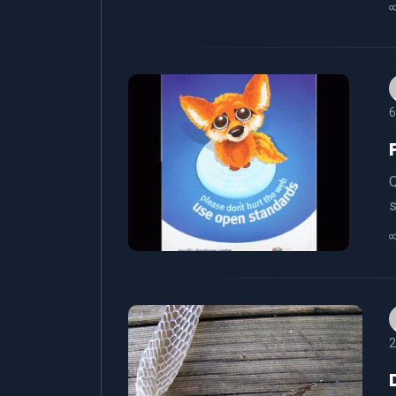
6
Q
s
2