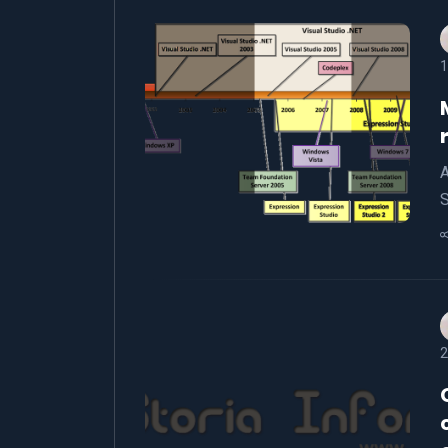
1
A
S
2