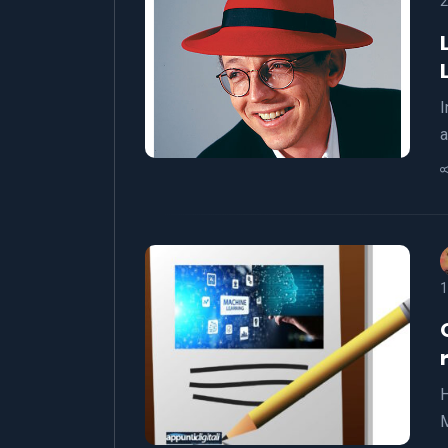
2
I
a
1
H
M