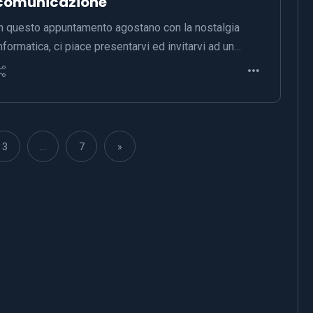
comunicazione
n questo appuntamento agostano con la nostalgia
nformatica, ci piace presentarvi ed invitarvi ad un…
3
…
7
»