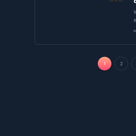
I
i
1
2