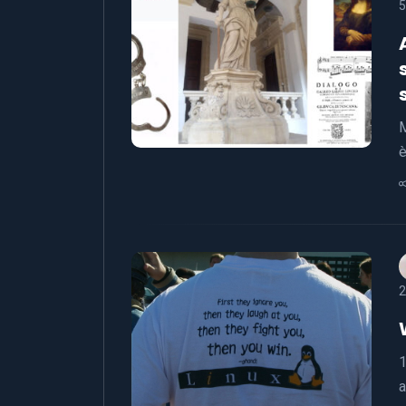
5
M
è
2
1
a