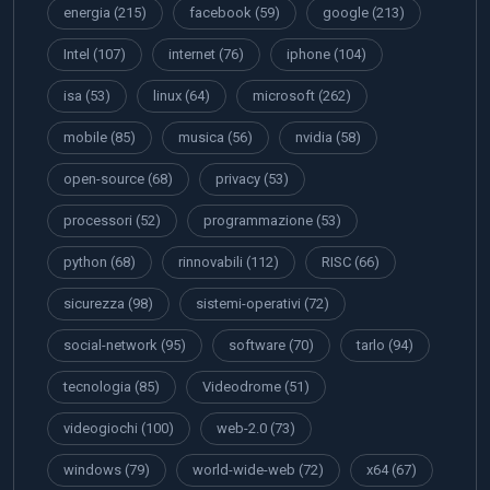
energia
(215)
facebook
(59)
google
(213)
Intel
(107)
internet
(76)
iphone
(104)
isa
(53)
linux
(64)
microsoft
(262)
mobile
(85)
musica
(56)
nvidia
(58)
open-source
(68)
privacy
(53)
processori
(52)
programmazione
(53)
python
(68)
rinnovabili
(112)
RISC
(66)
sicurezza
(98)
sistemi-operativi
(72)
social-network
(95)
software
(70)
tarlo
(94)
tecnologia
(85)
Videodrome
(51)
videogiochi
(100)
web-2.0
(73)
windows
(79)
world-wide-web
(72)
x64
(67)