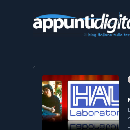
1
L
v