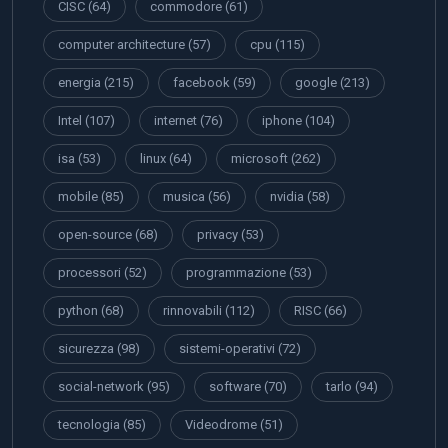
CISC
(64)
commodore
(61)
computer architecture
(57)
cpu
(115)
energia
(215)
facebook
(59)
google
(213)
Intel
(107)
internet
(76)
iphone
(104)
isa
(53)
linux
(64)
microsoft
(262)
mobile
(85)
musica
(56)
nvidia
(58)
open-source
(68)
privacy
(53)
processori
(52)
programmazione
(53)
python
(68)
rinnovabili
(112)
RISC
(66)
sicurezza
(98)
sistemi-operativi
(72)
social-network
(95)
software
(70)
tarlo
(94)
tecnologia
(85)
Videodrome
(51)