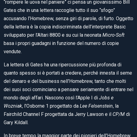
“rompere le uova nel paniere” ci pensa un giovanissimo Bill
Gates che in una lettera raccoglie tutto il suo “sfogo”
accusando l’Homebrew, senza giri di parole, di furto. Oggetto
della lettera è la copia indiscriminata dell’interprete Basic
sviluppato per l’Altari 8800 e su cui la neonata
Micro-Soft
basa i propri guadagni in funzione del numero di copie
vendute.
La lettera di Gates ha una ripercussione più profonda di
quanto spesso si è portati a credere, perché innesta il seme
del denaro e del business nell’Homebrew, tanto che molti
dei suoi soci cominciano a pensare seriamente di entrare nel
mondo degli affari. Nascono così l’Apple I di
Jobs e
Wozniak
, l’Osborne 1 progettato da
Lee Felsenstein
, la
Fairchild Channel F progettata da Jerry Lawson e il
CP/M
di
Gary Kildall.
In breve tempo la maggior parte dei pionieri dell’Homebrew