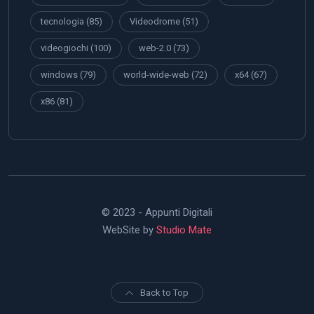
tecnologia
(85)
Videodrome
(51)
videogiochi
(100)
web-2.0
(73)
windows
(79)
world-wide-web
(72)
x64
(67)
x86
(81)
© 2023 - Appunti Digitali
WebSite by
Studio Mate
Back to Top