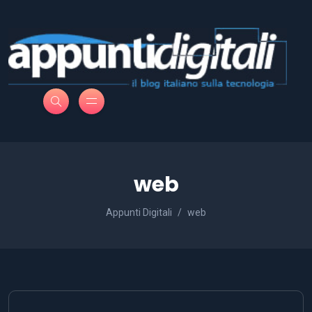
web
Appunti Digitali
web