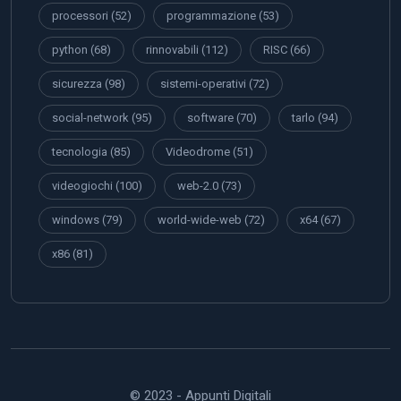
processori
(52)
programmazione
(53)
python
(68)
rinnovabili
(112)
RISC
(66)
sicurezza
(98)
sistemi-operativi
(72)
social-network
(95)
software
(70)
tarlo
(94)
tecnologia
(85)
Videodrome
(51)
videogiochi
(100)
web-2.0
(73)
windows
(79)
world-wide-web
(72)
x64
(67)
x86
(81)
© 2023 - Appunti Digitali