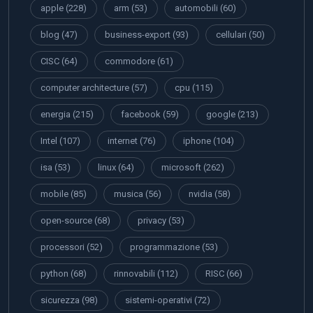
apple
(228)
arm
(53)
automobili
(60)
blog
(47)
business-export
(93)
cellulari
(50)
CISC
(64)
commodore
(61)
computer architecture
(57)
cpu
(115)
energia
(215)
facebook
(59)
google
(213)
Intel
(107)
internet
(76)
iphone
(104)
isa
(53)
linux
(64)
microsoft
(262)
mobile
(85)
musica
(56)
nvidia
(58)
open-source
(68)
privacy
(53)
processori
(52)
programmazione
(53)
python
(68)
rinnovabili
(112)
RISC
(66)
sicurezza
(98)
sistemi-operativi
(72)