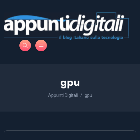
gpu
Appunti Digitali
gpu