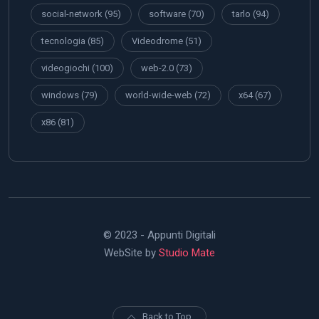
social-network
(95)
software
(70)
tarlo
(94)
tecnologia
(85)
Videodrome
(51)
videogiochi
(100)
web-2.0
(73)
windows
(79)
world-wide-web
(72)
x64
(67)
x86
(81)
© 2023 - Appunti Digitali
WebSite by
Studio Mate
Back to Top