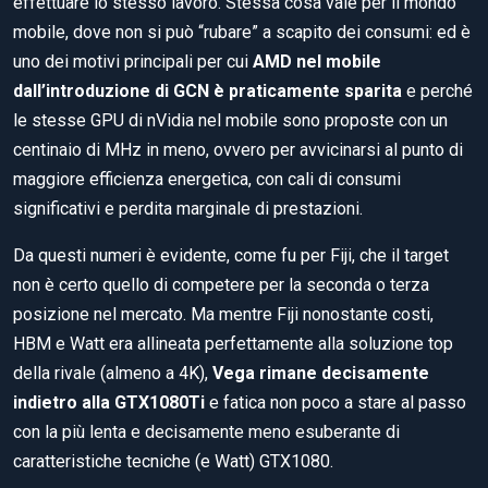
effettuare lo stesso lavoro. Stessa cosa vale per il mondo
mobile, dove non si può “rubare” a scapito dei consumi: ed è
uno dei motivi principali per cui
AMD nel mobile
dall’introduzione di GCN è praticamente sparita
e perché
le stesse GPU di nVidia nel mobile sono proposte con un
centinaio di MHz in meno, ovvero per avvicinarsi al punto di
maggiore efficienza energetica, con cali di consumi
significativi e perdita marginale di prestazioni.
Da questi numeri è evidente, come fu per Fiji, che il target
non è certo quello di competere per la seconda o terza
posizione nel mercato. Ma mentre Fiji nonostante costi,
HBM e Watt era allineata perfettamente alla soluzione top
della rivale (almeno a 4K),
Vega rimane decisamente
indietro alla GTX1080Ti
e fatica non poco a stare al passo
con la più lenta e decisamente meno esuberante di
caratteristiche tecniche (e Watt) GTX1080.