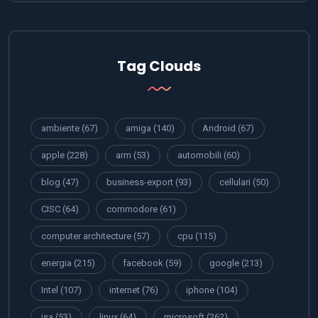
Tag Clouds
ambiente
(67)
amiga
(140)
Android
(67)
apple
(228)
arm
(53)
automobili
(60)
blog
(47)
business-export
(93)
cellulari
(50)
CISC
(64)
commodore
(61)
computer architecture
(57)
cpu
(115)
energia
(215)
facebook
(59)
google
(213)
Intel
(107)
internet
(76)
iphone
(104)
isa
(53)
linux
(64)
microsoft
(262)