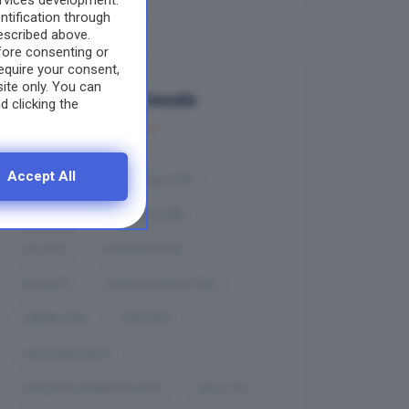
ervices development.
tification through
escribed above.
fore consenting or
equire your consent,
site only. You can
Tag Clouds
d clicking the
Accept All
ambiente
(67)
amiga
(140)
Android
(67)
apple
(228)
arm
(53)
automobili
(60)
blog
(47)
business-export
(93)
cellulari
(50)
CISC
(64)
commodore
(61)
computer architecture
(57)
cpu
(115)