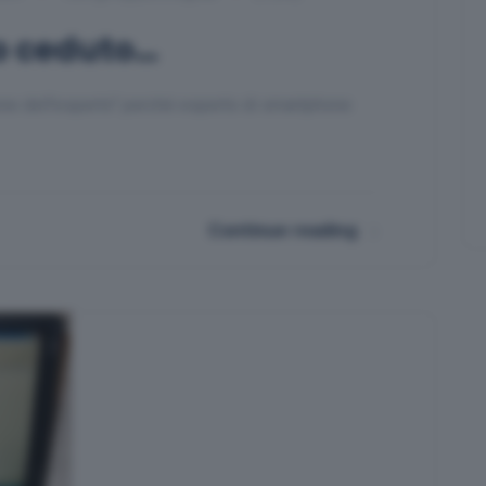
ho ceduto…
ne dell'esperto" perché esperto di smartphone
Continue reading