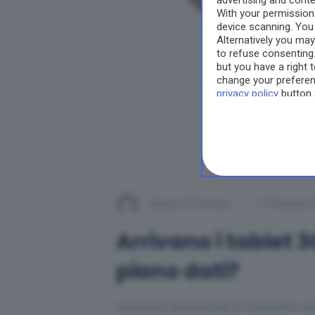
advertising and cont
With your permissio
device scanning. You
Alternatively you ma
to refuse consenting
but you have a right 
change your preferenc
privacy policy
button 
Alessio Di Domizio
17 Febbraio 
Arrivano i tablet 3
piano dati?
Una nuova generazione di dispositivi conn