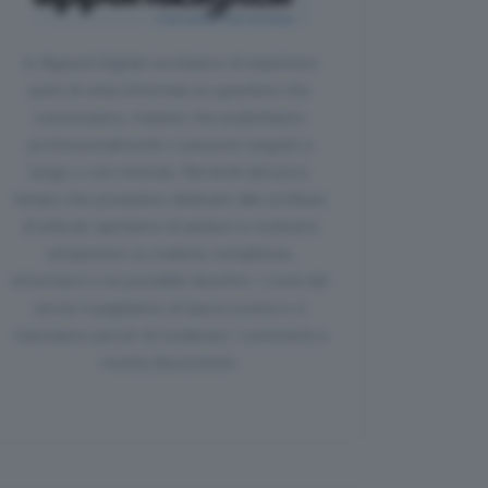
In Appunti Digitali cerchiamo di esprimere
punti di vista informati su questioni che
conosciamo, materie che pratichiamo
professionalmente o passioni seguite a
lungo e con metodo. Nei limiti del poco
tempo che possiamo dedicare alla scrittura
di articoli, speriamo di aiutarvi a costruirvi
un’opinione su materie complesse,
informarvi e se possibile divertirvi. I conti del
server li paghiamo di tasca nostra e ci
riserviamo perciò di moderare i commenti a
nostra discrezione.