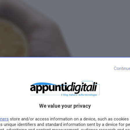
Continu
Genesi di un videogame ai
tempi dell’Amiga: La lunga 
tetra ora del tè dell’anima
Simone Bernacchia
We value your privacy
tners
store and/or access information on a device, such as cookies
s unique identifiers and standard information sent by a device for p