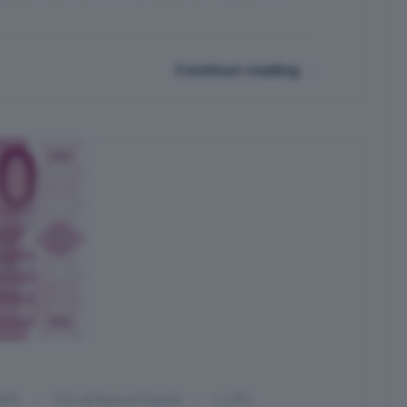
Continue reading
2009
Tutti gli Appunti Digitali
(45)