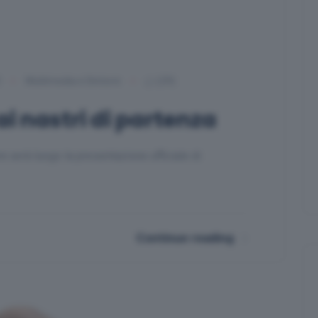
0
Multimedia e Dintorni
(29)
i nastri di partenza
 avrà luogo la presentazione ufficiale di
Continue reading