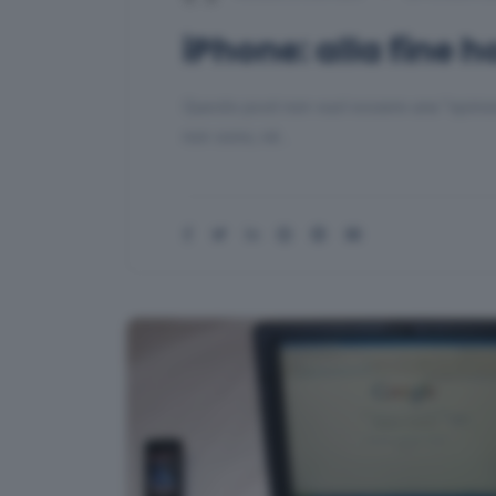
iPhone: alla fine 
Questo post non vuol essere una "opinio
non sono, né…