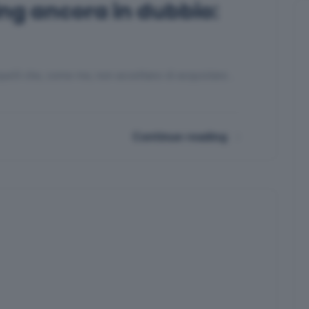
ing ancora in dubbio:
quelli che, come me, non accettano di acquistare…
Continue reading