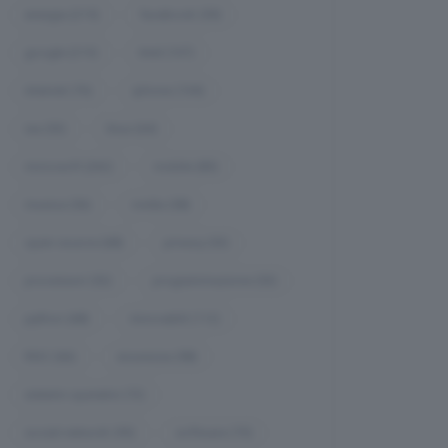
energia
(215)
facebook
(59)
google
(213)
Intel
(107)
internet
(76)
iphone
(104)
isa
(53)
linux
(64)
microsoft
(262)
mobile
(85)
musica
(56)
nvidia
(58)
open-source
(68)
privacy
(53)
processori
(52)
programmazione
(53)
python
(68)
rinnovabili
(112)
RISC
(66)
sicurezza
(98)
sistemi-operativi
(72)
social-network
(95)
software
(70)