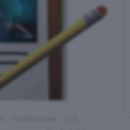
09
Tutti gli Appunti Digitali
(19)