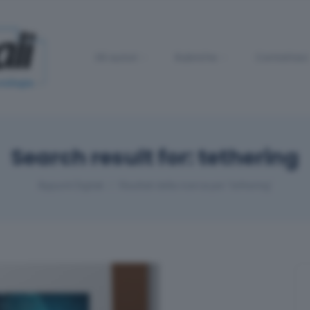
Gli autori
Rubriche
Contattaci
Search result for: tethering
Appunti Digitali
Risultati della ricerca per 'tethering'