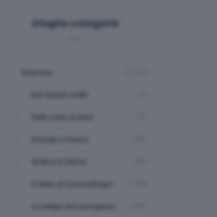
Sfoglia categorie
(1.276)
Rubriche
(3)
Dal Quanto al Bit
(2)
Dalla carta ai pixel
(183)
Energia e Futuro
(70)
Grafica & Silicio
(158)
Il Gatto di Schroedinger
(168)
La valigia del retrogamer