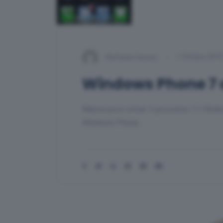
Raffaele Fanizzi
1 Ottobre 201
Windows Phone 7 a
Manca poco ormai. Il prossimo 11 Ottobre
Windows Phone…