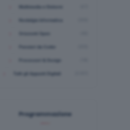
(67)
Multimedia e Dintorni
(335)
Nostalgia Informatica
(42)
Orizzonti Open
(323)
Pensieri da Coder
(18)
Processori & Design
(3.357)
Tutti gli Appunti Digitali
Programmazione