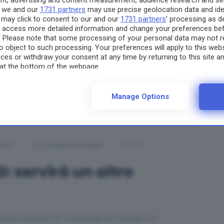
ent, advertising and content measurement, audience research and s
n we and our
1731 partners
may use precise geolocation data and iden
 may click to consent to our and our
1731 partners
’ processing as d
y access more detailed information and change your preferences be
. Please note that some processing of your personal data may not r
to object to such processing. Your preferences will apply to this web
es or withdraw your consent at any time by returning to this site an
at the bottom of the webpage.
Manage Options
2010
Tutti gli Appunti Digitali
(11)
G: servirà un altro
essi alla rete 3G si affaccia sul mercato e il…