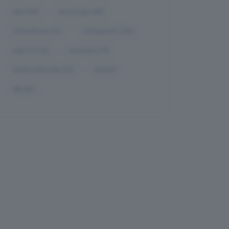
tarlo
(94)
tecnologia
(85)
Videodrome
(51)
videogiochi
(100)
web-2.0
(73)
windows
(79)
world-wide-web
(72)
x64
(67)
x86
(81)