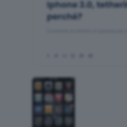
Iphone 3.0, tether
perché?
Si accende un lumicino di speranza per 