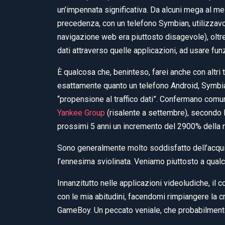
un’impennata significativa. Da alcuni mega al m
precedenza, con un telefono Symbian, utilizzav
navigazione web era piuttosto disagevole), oltre 
dati attraverso quelle applicazioni, ad usare fu
È qualcosa che, beninteso, farei anche con altri 
esattamente quanto un telefono Android, Symbia
“propensione al traffico dati”. Confermano comun
Yankee Group
(risalente a settembre), secondo l
prossimi 5 anni un incremento del 2900% della ric
Sono generalmente molto soddisfatto dell’acquis
l’ennesima sviolinata. Veniamo piuttosto a qualc
Innanzitutto nelle applicazioni videoludiche, il
con le mia abitudini, facendomi rimpiangere la c
GameBoy. Un peccato veniale, che probabilmente s