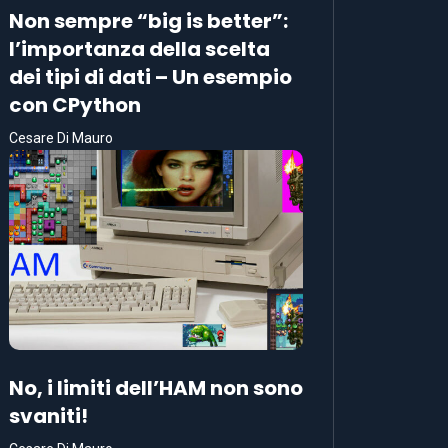
Non sempre “big is better”:
l’importanza della scelta
dei tipi di dati – Un esempio
con CPython
Cesare Di Mauro
No, i limiti dell’HAM non sono
svaniti!