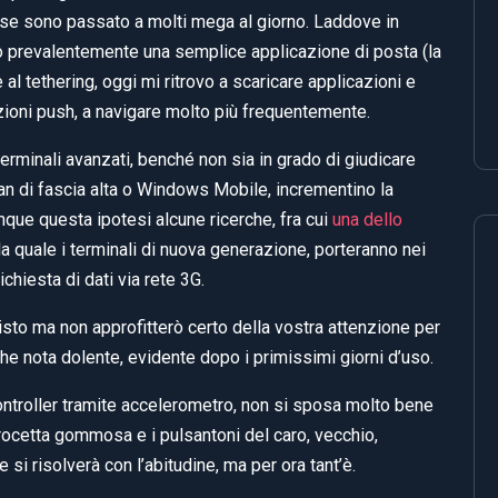
ese sono passato a molti mega al giorno. Laddove in
o prevalentemente una semplice applicazione di posta (la
al tethering, oggi mi ritrovo a scaricare applicazioni e
nzioni push, a navigare molto più frequentemente.
terminali avanzati, benché non sia in grado di giudicare
n di fascia alta o Windows Mobile, incrementino la
que questa ipotesi alcune ricerche, fra cui
una dello
a quale i terminali di nuova generazione, porteranno nei
hiesta di dati via rete 3G.
to ma non approfitterò certo della vostra attenzione per
he nota dolente, evidente dopo i primissimi giorni d’uso.
 controller tramite accelerometro, non si sposa molto bene
rocetta gommosa e i pulsantoni del caro, vecchio,
i risolverà con l’abitudine, ma per ora tant’è.