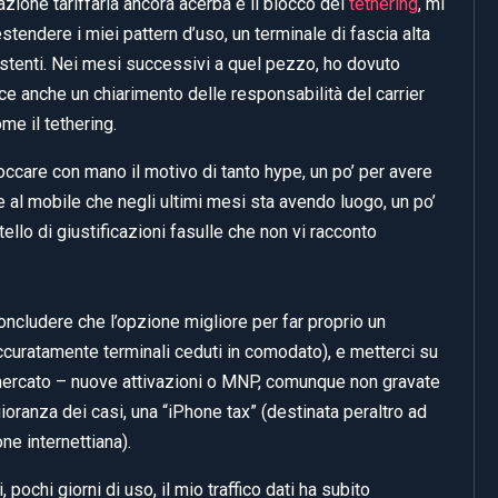
uazione tariffaria ancora acerba e il blocco del
tethering
, mi
tendere i miei pattern d’uso, un terminale di fascia alta
tenti. Nei mesi successivi a quel pezzo, ho dovuto
ce anche un chiarimento delle responsabilità del carrier
me il tethering.
toccare con mano il motivo di tanto hype, un po’ per avere
e al mobile che negli ultimi mesi sta avendo luogo, un po’
llo di giustificazioni fasulle che non vi racconto
ncludere che l’opzione migliore per far proprio un
ccuratamente terminali ceduti in comodato), e metterci su
ul mercato – nuove attivazioni o MNP, comunque non gravate
ggioranza dei casi, una “iPhone tax” (destinata peraltro ad
ne internettiana).
pochi giorni di uso, il mio traffico dati ha subito