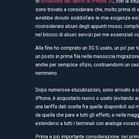
In
occasione del lancio di iPhone 3G
, con la sit
sono trovato a considerare che, molto prima di es
avrebbe dovuto soddisfare le mie esigenze esis
riconsiderare alcuni degli appunti mossi, compli
nel blocco di alcuni servizi per me essenziali co
Alla fine ho comprato un 3G S usato, un po’ per 
un posto in prima fila nella massiccia migrazion
anche per semplice sfizio, costruendomi un caste
nemmeno.
Dopo numerose elucubrazioni, sono arrivato a co
iPhone, è acquistarlo nuovo o usato (evitando a
una tariffa dati scelta fra quelle disponibili s
da quella che pare a tutti gli effetti, e nella ma
estendersi a tutti i terminali con analoga vocazio
Prima e più importante considerazione: nei primi, 