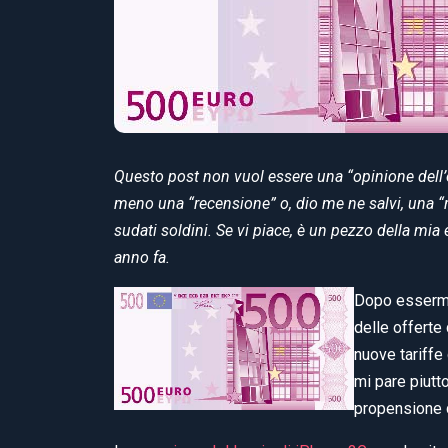
Questo post non vuol essere una “opinione dell
meno una “recensione” o, dio me ne salvi, una “
sudati soldini. Se vi piace, è un pezzo della mia
anno fa.
Dopo essermi 
delle offerte
nuove tariffe
mi pare piutt
propensione d