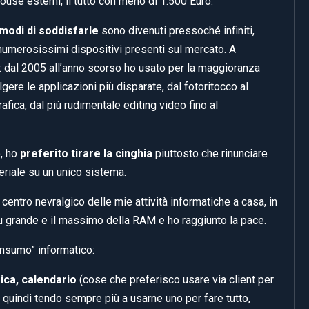
ouse esterni, il tutto con meno di 1.500 Euro.
 modi di soddisfarle
sono divenuti pressoché infiniti,
 numerosissimi dispositivi presenti sul mercato. A
o: dal 2005 all’anno scorso ho usato per la maggioranza
ere le applicazioni più disparate, dal fotoritocco al
fica, dal più rudimentale editing video fino al
, ho
preferito tirare la cinghia
piuttosto che rinunciare
teriale su un unico sistema.
entro nevralgico delle mie attività informatiche a casa, in
più grande e il massimo della RAM e ho raggiunto la pace.
consumo” informatico:
ica, calendario
(cose che preferisco usare via client per
 quindi tendo sempre più a usarne uno per fare tutto,