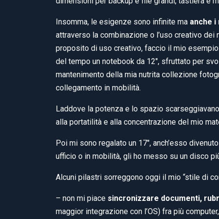
dimensioni per backup e file grandi, tastiera e m
Insomma, le esigenze sono infinite ma
anche i
attraverso la combinazione o l’uso creativo dei
proposito di uso creativo, faccio il mio esempi
del tempo un notebook da 12″, sfruttato per svolg
mantenimento della mia nutrita collezione fotogra
collegamento in mobilità.
Laddove la potenza e lo spazio scarseggiavano
alla portatilità e alla concentrazione del mio ma
Poi mi sono regalato un 17″, anch’esso divenuto c
ufficio o in mobilità, gli ho messo su un disco 
Alcuni pilastri sorreggono oggi il mio “stile di 
– non mi piace
sincronizzare documenti, rubr
maggior integrazione con l’OS) fra più computer,