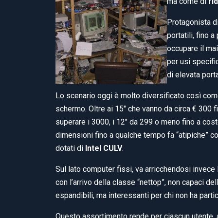
ma come di
ri
Protagonista di
portatili, fino
occupare il ma
per usi specifi
di elevata porta
Lo scenario oggi è molto diversificato così come
schermo. Oltre ai 15″ che vanno da circa € 300 fi
superare i 3000, i 12″ da 299 o meno fino a cost
dimensioni fino a qualche tempo fa “atipiche” co
dotati di
Intel CULV
.
Sul lato computer fissi, va arricchendosi invece l
con l’arrivo della classe “nettop”, non capaci de
espandibili, ma interessanti per chi non ha parti
Questo assortimento rende per ciascun utente, an