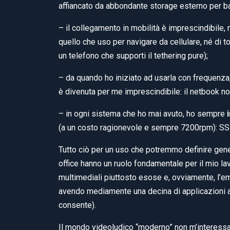
affiancato da abbondante storage esterno per ba
– il collegamento in mobilità è imprescindibile,
quello che uso per navigare da cellulare, né di t
un telefono che supporti il tethering pure);
– da quando ho iniziato ad usarla con frequenza,
è divenuta per me imprescindibile: il netbook no
– in ogni sistema che ho mai avuto, ho sempre
(a un costo ragionevole e sempre 7200rpm): SSD
Tutto ciò per un uso che potremmo definire gener
office hanno un ruolo fondamentale per il mio l
multimediali piuttosto esose e, ovviamente, l’e
avendo mediamente una decina di applicazioni 
consente).
Il mondo videoludico “moderno” non m’interessa