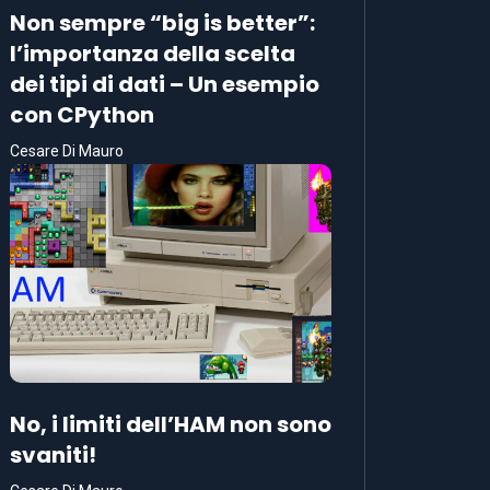
Non sempre “big is better”:
l’importanza della scelta
dei tipi di dati – Un esempio
con CPython
Cesare Di Mauro
No, i limiti dell’HAM non sono
svaniti!