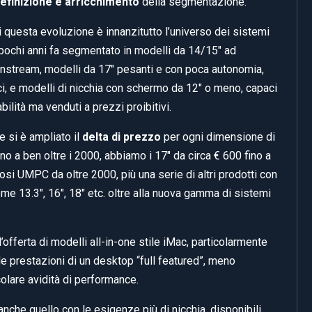
definizione e arricchimento
della segmentazione.
 questa evoluzione è innanzitutto l’universo dei sistemi
 a pochi anni fa segmentato in modelli da 14/15″ ad
instream, modelli da 17″ pesanti e con poca autonomia,
ci, e modelli di nicchia con schermo da 12″ o meno, capaci
bilità ma venduti a prezzi proibitivi.
 si è ampliato il
delta di prezzo
per ogni dimensione di
no a ben oltre i 2000, abbiamo i 17″ da circa € 600 fino a
osi UMPC da oltre 2000, più una serie di altri prodotti con
me 13.3″, 16″, 18″ etc. oltre alla nuova gamma di sistemi
’offerta di modelli all-in-one stile iMac, particolarmente
lle prestazioni di un desktop “full featured”, meno
colare avidità di performance.
che quello con le esigenze più di nicchia, disponibili