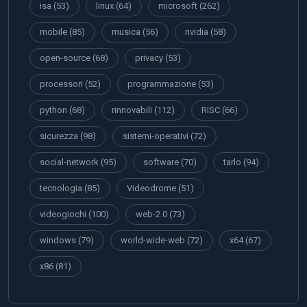
isa
(53)
linux
(64)
microsoft
(262)
mobile
(85)
musica
(56)
nvidia
(58)
open-source
(68)
privacy
(53)
processori
(52)
programmazione
(53)
python
(68)
rinnovabili
(112)
RISC
(66)
sicurezza
(98)
sistemi-operativi
(72)
social-network
(95)
software
(70)
tarlo
(94)
tecnologia
(85)
Videodrome
(51)
videogiochi
(100)
web-2.0
(73)
windows
(79)
world-wide-web
(72)
x64
(67)
x86
(81)