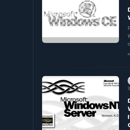
P
W
c
3