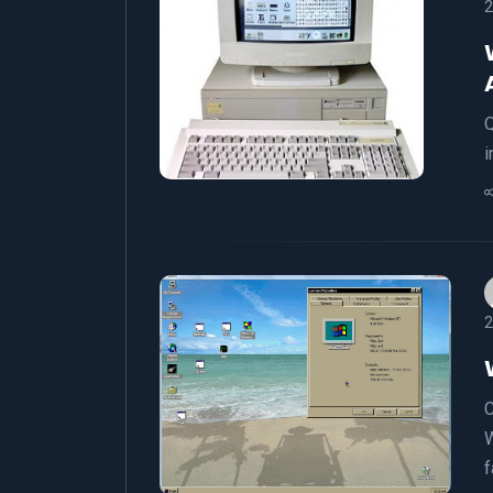
2
Q
i
2
C
W
f