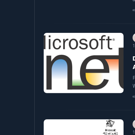
1
P
W
1