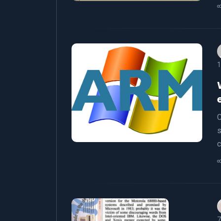
1
C
s
c
7