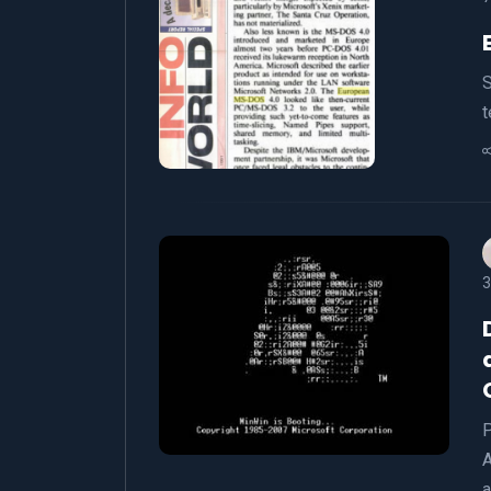
S
t
3
P
A
a