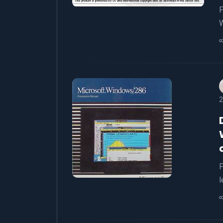
P
W
2
P
l