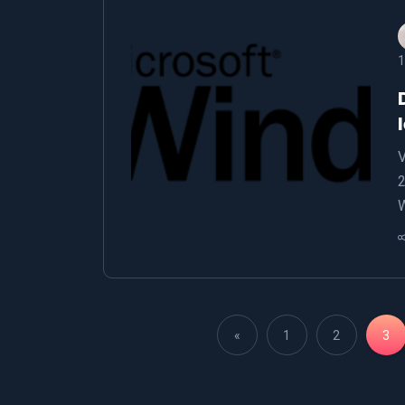
1
V
2
«
1
2
3