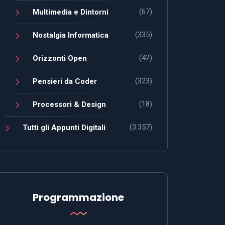
(67)
Multimedia e Dintorni
(335)
Nostalgia Informatica
(42)
Orizzonti Open
(323)
Pensieri da Coder
(18)
Processori & Design
(3.357)
Tutti gli Appunti Digitali
Programmazione