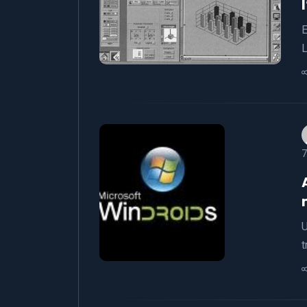
E
L
7
U
t