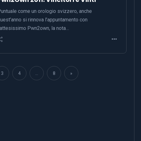
untuale come un orologio svizzero, anche
uest’anno si rinnova l’appuntamento con
’attesissimo Pwn2own, la nota…
3
4
…
8
»