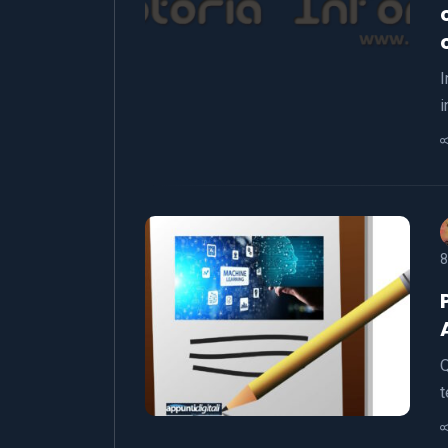
I
i
8
Q
t