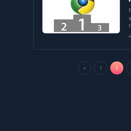
P
q
l
«
1
2