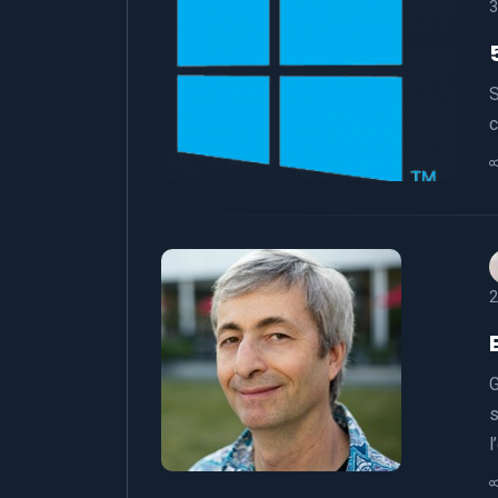
3
S
c
2
G
s
l