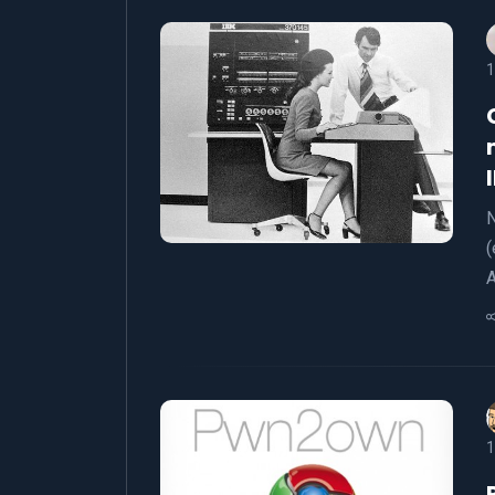
1
N
(
A
1