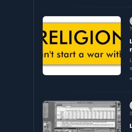
T
L
s
2