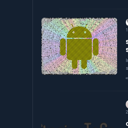
1
I
s
2