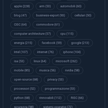
apple
(228)
arm
(53)
automobili
(60)
blog
(47)
business-export
(93)
cellulari
(50)
CISC
(64)
commodore
(61)
computer architecture
(57)
cpu
(115)
energia
(215)
facebook
(59)
google
(213)
Intel
(107)
internet
(76)
iphone
(104)
isa
(53)
linux
(64)
microsoft
(262)
mobile
(85)
musica
(56)
nvidia
(58)
open-source
(68)
privacy
(53)
processori
(52)
programmazione
(53)
python
(68)
rinnovabili
(112)
RISC
(66)
sicurezza
(98)
sistemi-operativi
(72)