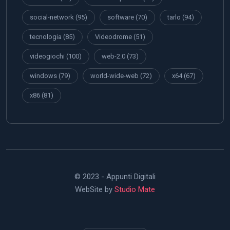
social-network
(95)
software
(70)
tarlo
(94)
tecnologia
(85)
Videodrome
(51)
videogiochi
(100)
web-2.0
(73)
windows
(79)
world-wide-web
(72)
x64
(67)
x86
(81)
© 2023 - Appunti Digitali
WebSite by
Studio Mate