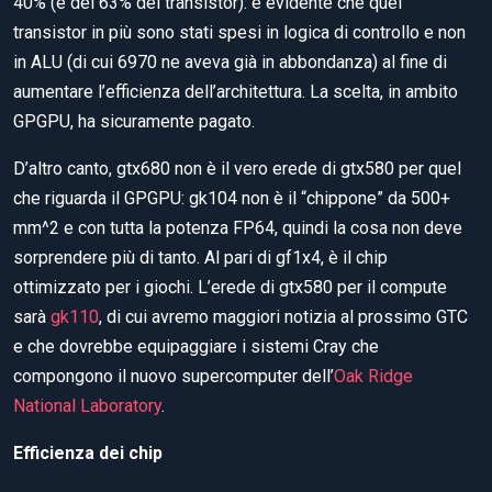
40% (e del 63% dei transistor): è evidente che quei
transistor in più sono stati spesi in logica di controllo e non
in ALU (di cui 6970 ne aveva già in abbondanza) al fine di
aumentare l’efficienza dell’architettura. La scelta, in ambito
GPGPU, ha sicuramente pagato.
D’altro canto, gtx680 non è il vero erede di gtx580 per quel
che riguarda il GPGPU: gk104 non è il “chippone” da 500+
mm^2 e con tutta la potenza FP64, quindi la cosa non deve
sorprendere più di tanto. Al pari di gf1x4, è il chip
ottimizzato per i giochi. L’erede di gtx580 per il compute
sarà
gk110
, di cui avremo maggiori notizia al prossimo GTC
e che dovrebbe equipaggiare i sistemi Cray che
compongono il nuovo supercomputer dell’
Oak Ridge
National Laboratory
.
Efficienza dei chip