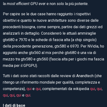
la
most efficient GPU eve
r e non solo la più potente.
Per capire se le due case hanno raggiunto i rispettivi
obiettivi e quanto le nuove architetture sono diverse dalle
precedenti bisogna, come sempre, partire dai dati grezzi ed
analizzarli in dettaglio. Considererò le attuali ammiraglie
gtx680 e 7970 e le schede di fascia alta (a chip singolo)
della precedente generazione, gtx580 e 6970. Per NVidia, ho
aggiunto anche gtx560 al mix perchè gtx680 è una via di
mezzo tra gtx580 e gtx560 (fascia alta per i giochi ma fascia
media per il GPGPU).
Tutti i dati sono stati raccolti dalle review di Anandtech (che
ritengo un riferimento mondiale per qualità, completezza e
competenza),
qui
e
qui
, complementati da wikipedia
qui
,
qui
,
qui
,
qui
,
qui
e
qui
.
I dati di base