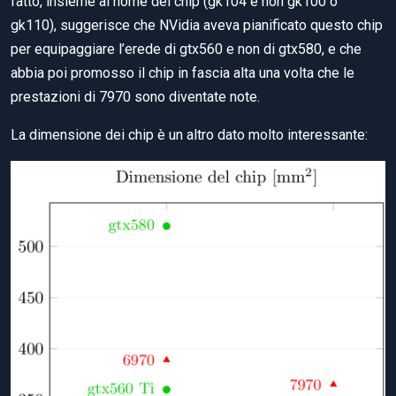
fatto, insieme al nome del chip (gk104 e non gk100 o
gk110), suggerisce che NVidia aveva pianificato questo chip
per equipaggiare l’erede di gtx560 e non di gtx580, e che
abbia poi promosso il chip in fascia alta una volta che le
prestazioni di 7970 sono diventate note.
La dimensione dei chip è un altro dato molto interessante: