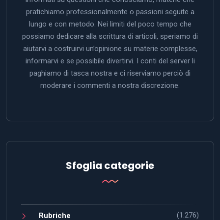
Sfoglia categorie
(1.276)
Rubriche
(3)
Dal Quanto al Bit
(2)
Dalla carta ai pixel
(183)
Energia e Futuro
(70)
Grafica & Silicio
(158)
Il Gatto di Schroedinger