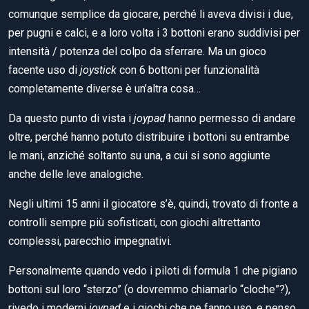
comunque semplice da giocare, perché li aveva divisi i due,
per pugni e calci, e a loro volta i 3 bottoni erano suddivisi per
intensità / potenza del colpo da sferrare. Ma un gioco
facente uso di
joystick
con 6 bottoni per funzionalità
completamente diverse è un’altra cosa…
Da questo punto di vista i
joypad
hanno permesso di andare
oltre, perché hanno potuto distribuire i bottoni su entrambe
le mani, anziché soltanto su una, a cui si sono aggiunte
anche delle leve analogiche.
Negli ultimi 15 anni il giocatore s’è, quindi, trovato di fronte a
controlli sempre più sofisticati, con giochi altrettanto
complessi, parecchio impegnativi.
Personalmente quando vedo i piloti di formula 1 che pigiano
bottoni sul loro “sterzo” (o dovremmo chiamarlo “cloche”?),
rivedo i moderni
joypad
e i giochi che ne fanno uso, e penso