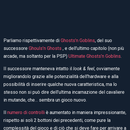
migliorandolo grazie alle potenzialità dell’hardware e alla
possibilità di inserire qualche nuova caratteristica, ma lo
stesso non si può dire dell’ultima incarnazione del cavaliere
in mutande, che… sembra un gioco nuovo.
Il
numero di controlli
è aumentato in maniera impressionante,
rispetto ai soli 2 bottoni dei precedenti, come pure la
complessità del gioco e di ciò che si deve fare per arrivare a
completare un livello.
Il passaggio al
joypad
della PSP fa rimpiangere persino la
versione a singolo tasto del Commodore 64, che aveva
comunque mantenuto l’idea, il
concept
, l’immediatezza che
hanno caratterizzato questa leggenda della storia dei
videogiochi.
Forse i giochi di un tempo erano più “spensierati”, se mi