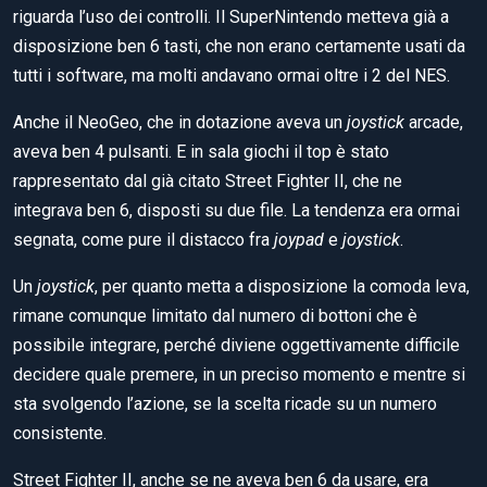
riguarda l’uso dei controlli. Il SuperNintendo metteva già a
disposizione ben 6 tasti, che non erano certamente usati da
tutti i software, ma molti andavano ormai oltre i 2 del NES.
Anche il NeoGeo, che in dotazione aveva un
joystick
arcade,
aveva ben 4 pulsanti. E in sala giochi il top è stato
rappresentato dal già citato Street Fighter II, che ne
integrava ben 6, disposti su due file. La tendenza era ormai
segnata, come pure il distacco fra
joypad
e
joystick
.
Un
joystick
, per quanto metta a disposizione la comoda leva,
rimane comunque limitato dal numero di bottoni che è
possibile integrare, perché diviene oggettivamente difficile
decidere quale premere, in un preciso momento e mentre si
sta svolgendo l’azione, se la scelta ricade su un numero
consistente.
Street Fighter II, anche se ne aveva ben 6 da usare, era