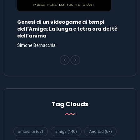
Tag Clouds
ambiente
(67)
amiga
(140)
Android
(67)
apple
(228)
arm
(53)
automobili
(60)
blog
(47)
business-export
(93)
cellulari
(50)
CISC
(64)
commodore
(61)
computer architecture
(57)
cpu
(115)
energia
(215)
facebook
(59)
google
(213)
Intel
(107)
internet
(76)
iphone
(104)