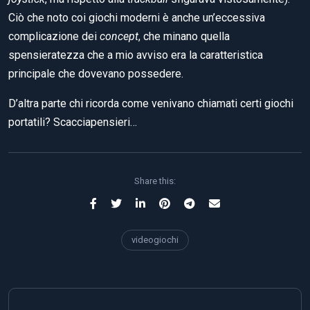
Share this:
videogiochi
Previous Post
AMD e NVidia: l’evoluzione della
specie (parte 1)
Next Post
Charles Simonyi, dall’Ungheria ai
laboratori Xerox