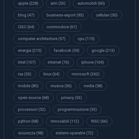
isa
(53)
linux
(64)
microsoft
(262)
mobile
(85)
musica
(56)
nvidia
(58)
open-source
(68)
privacy
(53)
processori
(52)
programmazione
(53)
python
(68)
rinnovabili
(112)
RISC
(66)
sicurezza
(98)
sistemi-operativi
(72)
social-network
(95)
software
(70)
tarlo
(94)
tecnologia
(85)
Videodrome
(51)
videogiochi
(100)
web-2.0
(73)
windows
(79)
world-wide-web
(72)
x64
(67)
x86
(81)