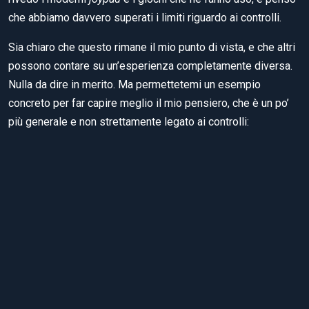
che abbiamo davvero superati i limiti riguardo ai controlli.
Sia chiaro che questo rimane il mio punto di vista, e che altri
possono contare su un’esperienza completamente diversa.
Nulla da dire in merito. Ma permettetemi un esempio
concreto per far capire meglio il mio pensiero, che è un po’
più generale e non strettamente legato ai controlli:
Parliamo rispettivamente di
Ghosts’n Goblins
, del suo
successore
Ghouls’n Ghosts
, e dell’ultimo capitolo (non più
arcade, ma soltanto per la PSP)
Ultimate Ghosts’n Goblins
.
Il successore manteneva intatto il
look & feel
, ovviamente