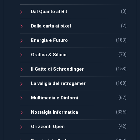
(168)
La valigia del retrogamer
(67)
Multimedia e Dintorni
(335)
Nostalgia Informatica
(42)
Orizzonti Open
(323)
Pensieri da Coder
(18)
Processori & Design
(3.357)
Tutti gli Appunti Digitali
Programmazione