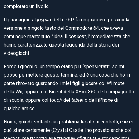
posso permettere questo termine, ed è una cosa che ho in
parte ritrovato guardando i miei figli giocare col Wiimote
della Wii, oppure col Kinect della XBox 360 del compagnetto
di scuola, oppure col
touch
del
tablet
o dell’iPhone di
qualche amico.
Non è, quindi, soltanto un problema legato ai controlli, che ci
può stare certamente (Crystal Castle l’ho provato anche col
joystick
, ma rispetto alla
trackball
sfigurava vistosamente).
Ciò che noto coi giochi moderni è anche un’eccessiva
complicazione dei
concept
, che minano quella
spensieratezza che a mio avviso era la caratteristica
principale che dovevano possedere.
D’altra parte chi ricorda come venivano chiamati certi giochi
portatili? Scacciapensieri…