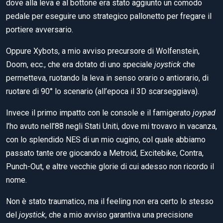
dove alla leva e al bottone era stato aggiunto un comodo
pedale per eseguire uno strategico pallonetto per fregare il
portiere avversario.
Oppure Xybots, a mio avviso precursore di Wolfenstein,
Doom, ecc., che era dotato di uno speciale
joystick
che
permetteva, ruotando la leva in senso orario o antiorario, di
ruotare di 90° lo scenario (all’epoca il 3D scarseggiava).
Invece il primo impatto con le console e il famigerato
joypad
l’ho avuto nell’88 negli Stati Uniti, dove mi trovavo in vacanza,
con lo splendido NES di un mio cugino, col quale abbiamo
passato tante ore giocando a Metroid, Excitebike, Contra,
Punch-Out, e altre vecchie glorie di cui adesso non ricordo il
nome.
Non è stato traumatico, ma il feeling non era certo lo stesso
del
joystick
, che a mio avviso garantiva una precisione