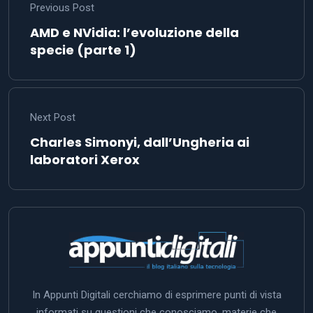
In Appunti Digitali cerchiamo di esprimere punti di vista
informati su questioni che conosciamo, materie che
pratichiamo professionalmente o passioni seguite a
lungo e con metodo. Nei limiti del poco tempo che
possiamo dedicare alla scrittura di articoli, speriamo di
aiutarvi a costruirvi un’opinione su materie complesse,
informarvi e se possibile divertirvi. I conti del server li
paghiamo di tasca nostra e ci riserviamo perciò di
moderare i commenti a nostra discrezione.