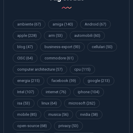
ambiente
(67)
amiga
(140)
Android
(67)
apple
(228)
arm
(53)
automobili
(60)
blog
(47)
business-export
(93)
cellulari
(50)
CISC
(64)
commodore
(61)
computer architecture
(57)
cpu
(115)
energia
(215)
facebook
(59)
google
(213)
Intel
(107)
internet
(76)
iphone
(104)
isa
(53)
linux
(64)
microsoft
(262)
mobile
(85)
musica
(56)
nvidia
(58)
open-source
(68)
privacy
(53)