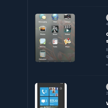
4
I
q
2