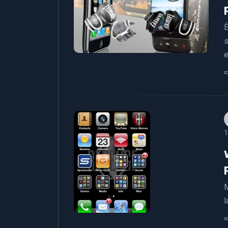
È
s
e
1
M
l