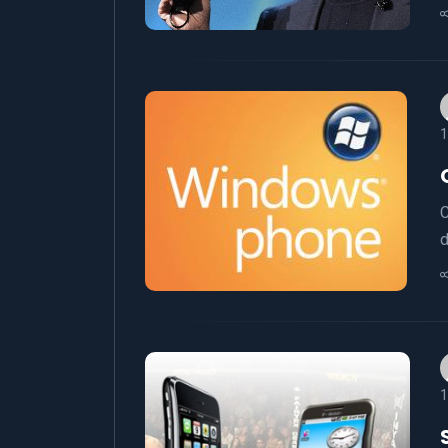
1
C
d
1