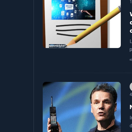
1
L
p
4
I
d