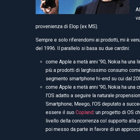
Al
v
provenienza di Elop (ex MS).
Sempre e solo riferendomi ai prodotti, mi è venu
del 1996. Il parallelo si basa su due cardini:
come Apple a metà anni ’90, Nokia ha una lin
più a prodotti di larghissimo consumo come e
segmento smartphone hi-end su cui dal 2007 
come Apple a metà anni ’90, Nokia ha una cr
l’OS adatto a seguire la naturale propensio
Smartphone; Meego, l’OS deputato a succed
essere il suo
Copland
: un progetto di OS c
livello della concorrenza col supporto alla
poi messo da parte in favore di un approcci