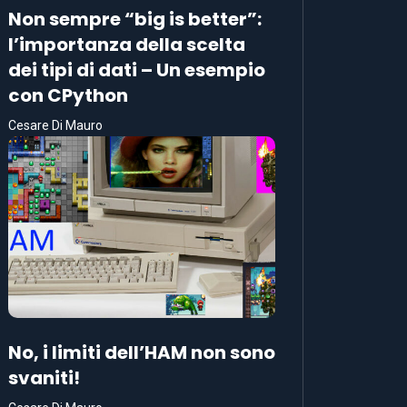
Non sempre “big is better”:
l’importanza della scelta
dei tipi di dati – Un esempio
con CPython
Cesare Di Mauro
No, i limiti dell’HAM non sono
svaniti!