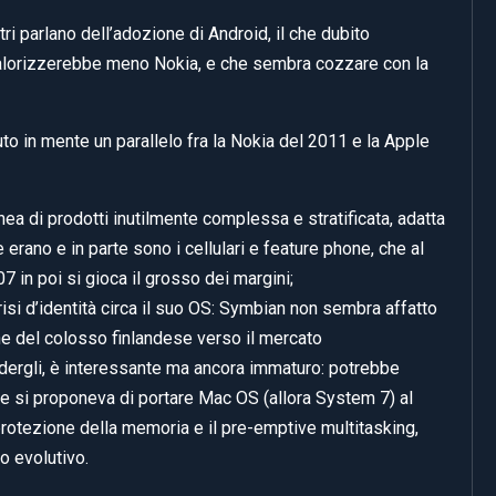
tri parlano dell’adozione di Android, il che dubito
alorizzerebbe meno Nokia, e che sembra cozzare con la
to in mente un parallelo fra la Nokia del 2011 e la Apple
ea di prodotti inutilmente complessa e stratificata, adatta
rano e in parte sono i cellulari e feature phone, che al
in poi si gioca il grosso dei margini;
isi d’identità circa il suo OS: Symbian non sembra affatto
ne del colosso finlandese verso il mercato
ergli, è interessante ma ancora immaturo: potrebbe
he si proponeva di portare Mac OS (allora System 7) al
 protezione della memoria e il pre-emptive multitasking,
o evolutivo.