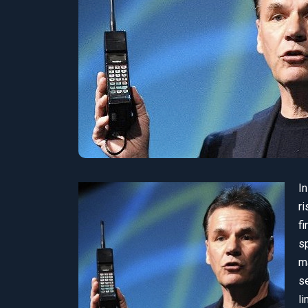
In
r
f
sp
m
s
li