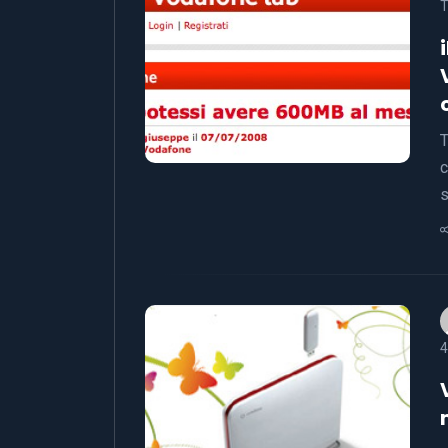
T
T
c
s
4