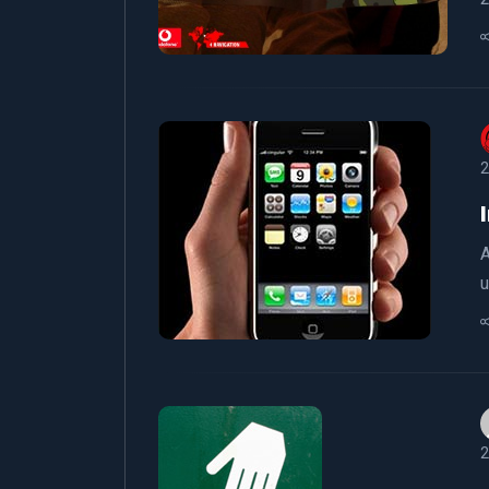
2
A
u
2