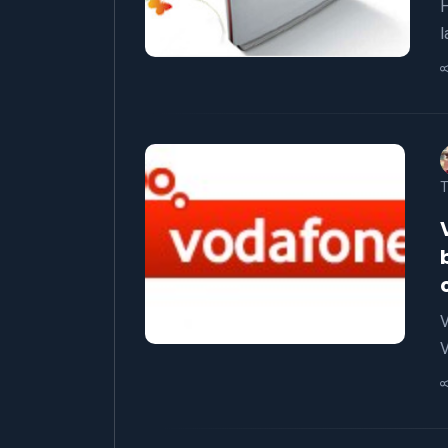
H
l
T
V
V