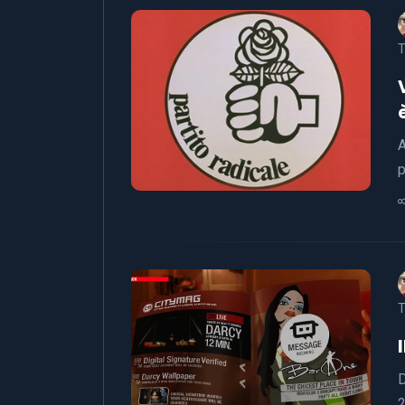
T
A
p
T
D
2