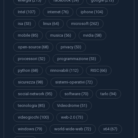
energia
(215)
facebook
(59)
google
(213)
Intel
(107)
internet
(76)
iphone
(104)
isa
(53)
linux
(64)
microsoft
(262)
mobile
(85)
musica
(56)
nvidia
(58)
open-source
(68)
privacy
(53)
processori
(52)
programmazione
(53)
python
(68)
rinnovabili
(112)
RISC
(66)
sicurezza
(98)
sistemi-operativi
(72)
social-network
(95)
software
(70)
tarlo
(94)
tecnologia
(85)
Videodrome
(51)
videogiochi
(100)
web-2.0
(73)
windows
(79)
world-wide-web
(72)
x64
(67)