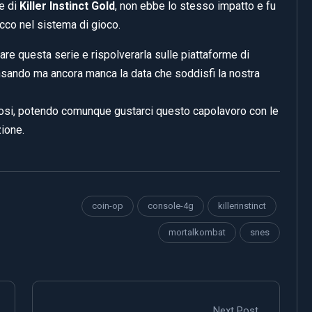
e di
Killer Instinct Gold
, non ebbe lo stesso impatto e fu
icco nel sistema di gioco.
are questa serie e rispolverarla sulle piattaforme di
nsando ma ancora manca la data che soddisfi la nostra
iosi, potendo comunque gustarci questo capolavoro con le
zione.
coin-op
console-4g
killerinstinct
mortalkombat
snes
Next Post