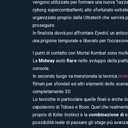
vengono utilizzate per formare una nuova “razza
cyborg supercombattenti; allo sfortunato extrate
organizzato proprio dalla Ultratech che servirà p
proseguire.
In finalista dovrà poi affrontare
Eyedol
, un antic
una prigione temporale e liberato per l’occasion
I punti di contatto con Mortal Kombat sono molte
La
Midway
aiutò
Rare
nello sviluppo della piat
console.
In secondo luogo va menzionata la tecnica
moti
filmati per sfondali ed altri elementi dello sce
completamente 3D.
Le tecniche in particolare quelle finali e anche lo
capolavoro di Tobias e Boon. Quel che realment
proprio di Killer Instinct è la
combinazione di co
possibilità reale di passare gli stage più avanzati.