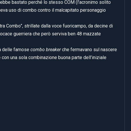
sarebbe bastato perché lo stesso COM (l’acronimo solito
ceva uso di combo contro il malcapitato personaggio
 “Ultra Combo”, strillate dalla voce fuoricampo, da decine di
procace guerriera che però serviva ben 48 mazzate
nza delle famose
combo breaker
che fermavano sul nascere
e con una sola combinazione buona parte dell’iniziale