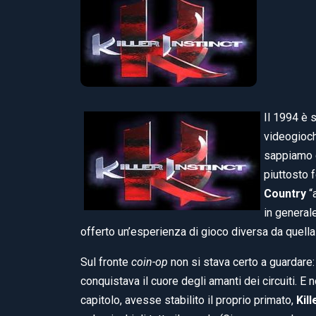
Il 1994 è s
videogioch
sappiamo c
piuttosto 
Country
“a
in general
offerto un’esperienza di gioco diversa da quella
Sul fronte
coin-op
non si stava certo a guardare:
conquistava il cuore degli amanti dei circuiti. E 
capitolo, avesse stabilito il proprio primato,
Kill