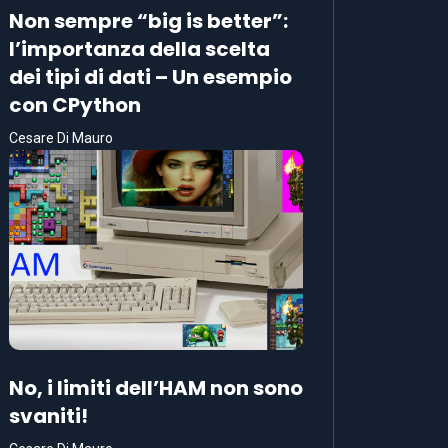
Non sempre “big is better”:
l’importanza della scelta
dei tipi di dati – Un esempio
con CPython
Cesare Di Mauro
No, i limiti dell’HAM non sono
svaniti!