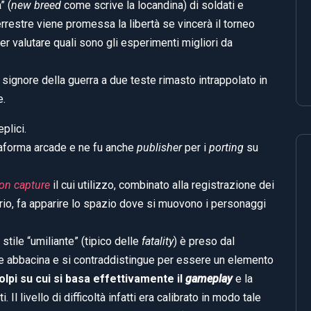
” (
new breed
come scrive la locandina) di soldati e
rrestre viene promessa la libertà se vincerà il torneo
er valutare quali sono gli esperimenti migliori da
o signore della guerra a due teste rimasto intrappolato in
e.
plici.
taforma arcade e ne fu anche
publisher
per i
porting
su
on capture
il cui utilizzo, combinato alla registrazione dei
nario, fa apparire lo spazio dove si muovono i personaggi
 stile “umiliante” (tipico delle
fatality
) è preso dal
e abbacina e si contraddistingue per essere un elemento
lpi su cui si basa effettivamente il
gameplay
e la
 Il livello di difficoltà infatti era calibrato in modo tale