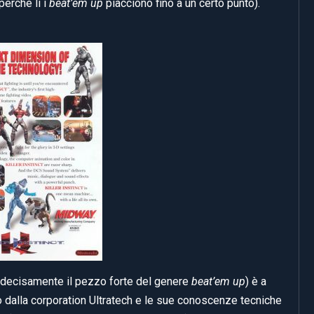
perché lì i
beat’em up
piacciono fino a un certo punto).
decisamente il pezzo forte del genere
beat’em up
) è a
o dalla corporation Ultratech e le sue conoscenze tecniche