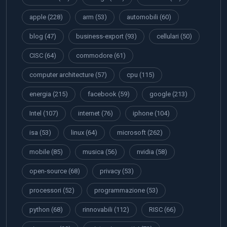
apple
(228)
arm
(53)
automobili
(60)
blog
(47)
business-export
(93)
cellulari
(50)
CISC
(64)
commodore
(61)
computer architecture
(57)
cpu
(115)
energia
(215)
facebook
(59)
google
(213)
Intel
(107)
internet
(76)
iphone
(104)
isa
(53)
linux
(64)
microsoft
(262)
mobile
(85)
musica
(56)
nvidia
(58)
open-source
(68)
privacy
(53)
processori
(52)
programmazione
(53)
python
(68)
rinnovabili
(112)
RISC
(66)