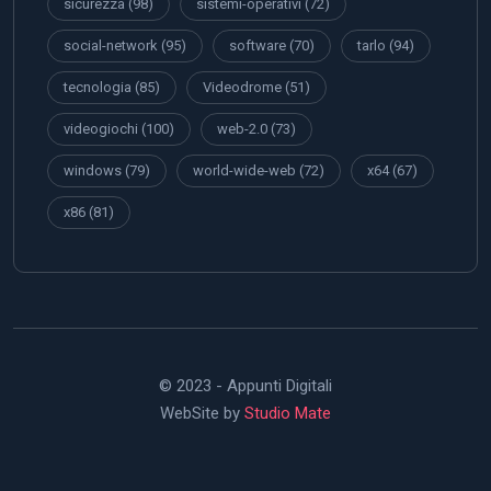
sicurezza
(98)
sistemi-operativi
(72)
social-network
(95)
software
(70)
tarlo
(94)
tecnologia
(85)
Videodrome
(51)
videogiochi
(100)
web-2.0
(73)
windows
(79)
world-wide-web
(72)
x64
(67)
x86
(81)
© 2023 - Appunti Digitali
WebSite by
Studio Mate