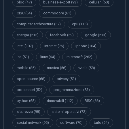
blog
(47)
business-export
(93)
cellulari
(50)
CISC
(64)
commodore
(61)
computer architecture
(57)
cpu
(115)
energia
(215)
facebook
(59)
google
(213)
Intel
(107)
internet
(76)
iphone
(104)
isa
(53)
linux
(64)
microsoft
(262)
mobile
(85)
musica
(56)
nvidia
(58)
open-source
(68)
privacy
(53)
processori
(52)
programmazione
(53)
python
(68)
rinnovabili
(112)
RISC
(66)
sicurezza
(98)
sistemi-operativi
(72)
social-network
(95)
software
(70)
tarlo
(94)