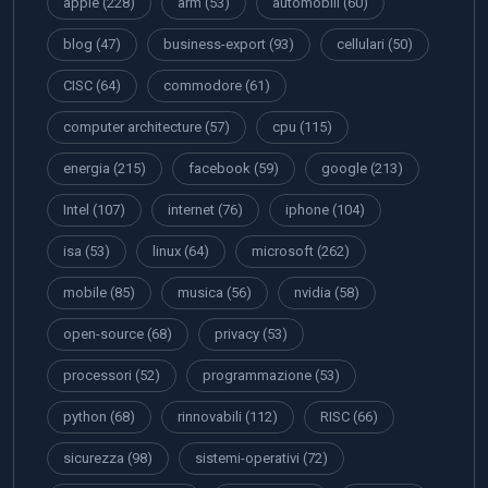
apple
(228)
arm
(53)
automobili
(60)
blog
(47)
business-export
(93)
cellulari
(50)
CISC
(64)
commodore
(61)
computer architecture
(57)
cpu
(115)
energia
(215)
facebook
(59)
google
(213)
Intel
(107)
internet
(76)
iphone
(104)
isa
(53)
linux
(64)
microsoft
(262)
mobile
(85)
musica
(56)
nvidia
(58)
open-source
(68)
privacy
(53)
processori
(52)
programmazione
(53)
python
(68)
rinnovabili
(112)
RISC
(66)
sicurezza
(98)
sistemi-operativi
(72)