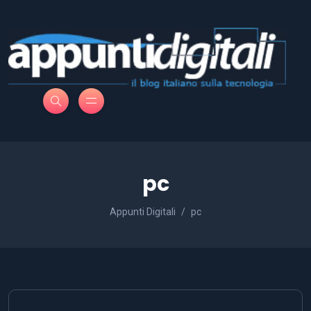
pc
Appunti Digitali
pc