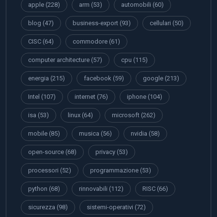
apple
(228)
arm
(53)
automobili
(60)
blog
(47)
business-export
(93)
cellulari
(50)
CISC
(64)
commodore
(61)
computer architecture
(57)
cpu
(115)
energia
(215)
facebook
(59)
google
(213)
Intel
(107)
internet
(76)
iphone
(104)
isa
(53)
linux
(64)
microsoft
(262)
mobile
(85)
musica
(56)
nvidia
(58)
open-source
(68)
privacy
(53)
processori
(52)
programmazione
(53)
python
(68)
rinnovabili
(112)
RISC
(66)
sicurezza
(98)
sistemi-operativi
(72)