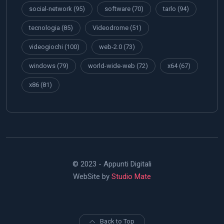
social-network
(95)
software
(70)
tarlo
(94)
tecnologia
(85)
Videodrome
(51)
videogiochi
(100)
web-2.0
(73)
windows
(79)
world-wide-web
(72)
x64
(67)
x86
(81)
© 2023 - Appunti Digitali
WebSite by
Studio Mate
Back to Top