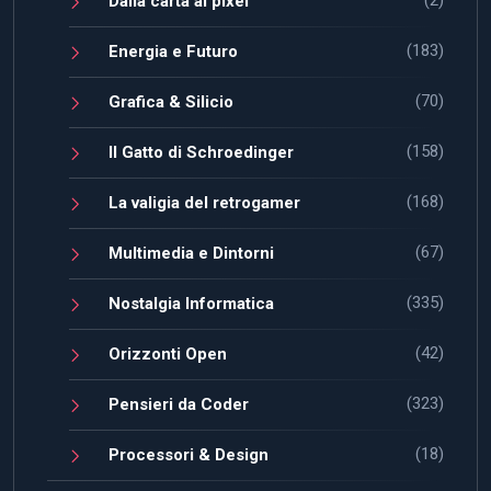
Dalla carta ai pixel
(183)
Energia e Futuro
(70)
Grafica & Silicio
(158)
Il Gatto di Schroedinger
(168)
La valigia del retrogamer
(67)
Multimedia e Dintorni
(335)
Nostalgia Informatica
(42)
Orizzonti Open
(323)
Pensieri da Coder
(18)
Processori & Design