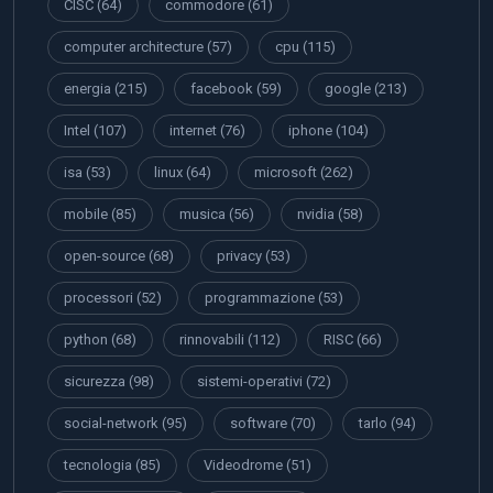
CISC
(64)
commodore
(61)
computer architecture
(57)
cpu
(115)
energia
(215)
facebook
(59)
google
(213)
Intel
(107)
internet
(76)
iphone
(104)
isa
(53)
linux
(64)
microsoft
(262)
mobile
(85)
musica
(56)
nvidia
(58)
open-source
(68)
privacy
(53)
processori
(52)
programmazione
(53)
python
(68)
rinnovabili
(112)
RISC
(66)
sicurezza
(98)
sistemi-operativi
(72)
social-network
(95)
software
(70)
tarlo
(94)
tecnologia
(85)
Videodrome
(51)