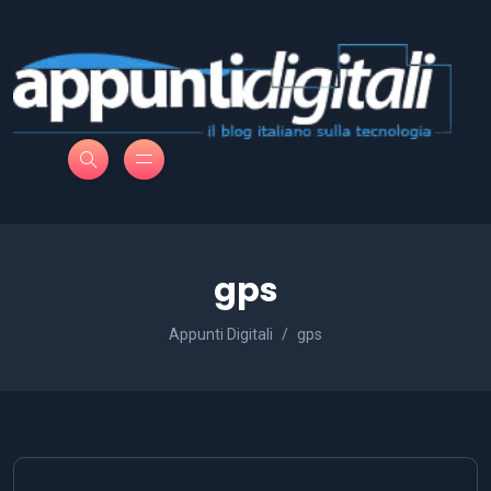
gps
Appunti Digitali
gps