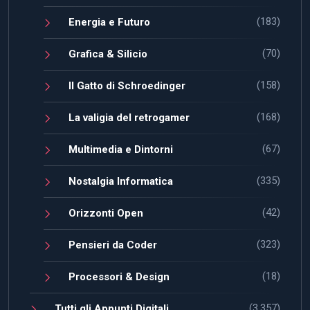
(183)
Energia e Futuro
(70)
Grafica & Silicio
(158)
Il Gatto di Schroedinger
(168)
La valigia del retrogamer
(67)
Multimedia e Dintorni
(335)
Nostalgia Informatica
(42)
Orizzonti Open
(323)
Pensieri da Coder
(18)
Processori & Design
(3.357)
Tutti gli Appunti Digitali