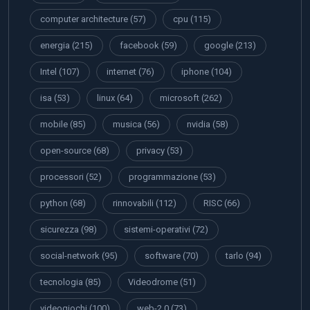
computer architecture
(57)
cpu
(115)
energia
(215)
facebook
(59)
google
(213)
Intel
(107)
internet
(76)
iphone
(104)
isa
(53)
linux
(64)
microsoft
(262)
mobile
(85)
musica
(56)
nvidia
(58)
open-source
(68)
privacy
(53)
processori
(52)
programmazione
(53)
python
(68)
rinnovabili
(112)
RISC
(66)
sicurezza
(98)
sistemi-operativi
(72)
social-network
(95)
software
(70)
tarlo
(94)
tecnologia
(85)
Videodrome
(51)
videogiochi
(100)
web-2.0
(73)