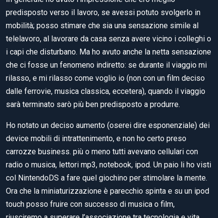
predisposto verso il lavoro, se avessi potuto svolgerlo in
mobilità; posso stimare che sia una sensazione simile al
telelavoro, al lavorare da casa senza avere vicino i colleghi o
i capi che disturbano. Ma ho avuto anche la netta sensazione
che ci fosse un fenomeno indiretto: se durante il viaggio mi
rilasso, e mi rilasso come voglio io (non con un film deciso
dalle ferrovie, musica classica, eccetera), quando il viaggio
sarà terminato sarò più ben predisposto a produrre.
Ho notato un deciso aumento (oserei dire esponenziale) dei
device mobili di intrattenimento, e non ho certo preso
carrozze business. più o meno tutti avevano cellulari con
radio o musica, lettori mp3, notebook, ipod. Un paio li ho visti
col NintendoDS a fare quel giochino per stimolare la mente.
Ora che la miniaturizzazione è parecchio spinta e su un ipod
touch posso fruire con successo di musica o film,
riusciremo a superare l’associazione tra tecnologia e vita