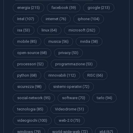
energia
(215)
facebook
(59)
google
(213)
Intel
(107)
internet
(76)
iphone
(104)
isa
(53)
linux
(64)
microsoft
(262)
mobile
(85)
musica
(56)
nvidia
(58)
open-source
(68)
privacy
(53)
processori
(52)
programmazione
(53)
python
(68)
rinnovabili
(112)
RISC
(66)
sicurezza
(98)
sistemi-operativi
(72)
social-network
(95)
software
(70)
tarlo
(94)
tecnologia
(85)
Videodrome
(51)
videogiochi
(100)
web-2.0
(73)
windows
(79)
world-wide-web
(72)
x64
(67)