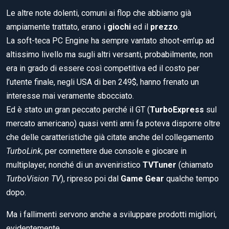
Le altre note dolenti, comuni ai flop che abbiamo già
ampiamente trattato, erano i
giochi
ed il
prezzo
.
La soft-teca PC Engine ha sempre vantato shoot-em’up ad
altissimo livello ma sugli altri versanti, probabilmente, non
era in grado di essere così competitiva ed il costo per
l’utente finale, negli USA di ben 249$, hanno frenato un
interesse mai veramente sbocciato.
Ed è stato un gran peccato perché il GT (
TurboExpress
sul
mercato americano) quasi venti anni fa poteva disporre oltre
che delle caratteristiche già citate anche del collegamento
TurboLink
, per connettere due console e giocare in
multiplayer, nonché di un avveniristico
TVTuner
(chiamato
TurboVision TV
), ripreso poi dal
Game Gear
qualche tempo
dopo.
Ma i fallimenti servono anche a sviluppare prodotti migliori,
evidentemente.