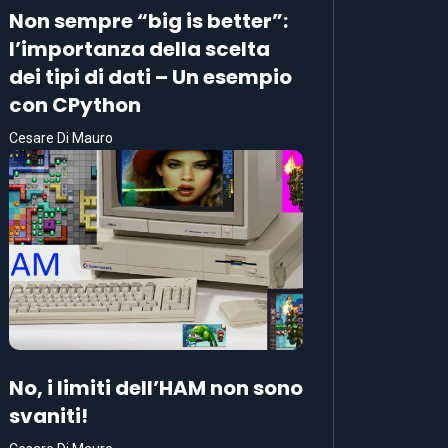
Non sempre “big is better”:
l’importanza della scelta
dei tipi di dati – Un esempio
con CPython
Cesare Di Mauro
No, i limiti dell’HAM non sono
svaniti!