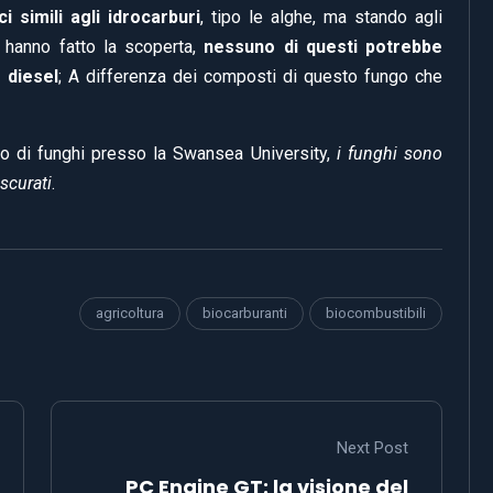
i simili agli idrocarburi
, tipo le alghe, ma stando agli
e hanno fatto la scoperta,
nessuno di questi potrebbe
 diesel
; A differenza dei composti di questo fungo che
o di funghi presso la Swansea University,
i funghi sono
scurati
.
agricoltura
biocarburanti
biocombustibili
Next Post
PC Engine GT: la visione del