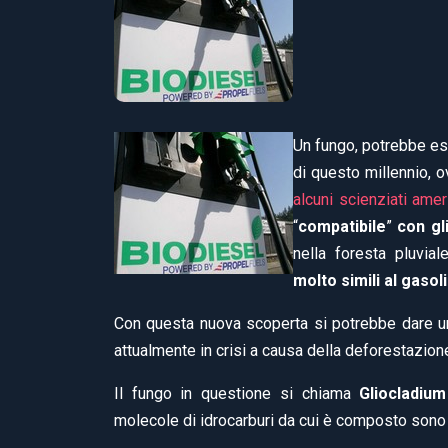
Un fungo, potrebbe es
di questo millennio, 
alcuni scienziati amer
“
compatibile
”
con gl
nella foresta pluvia
molto simili al gasol
Con questa nuova scoperta si potrebbe dare uno
attualmente in crisi a causa della deforestazion
Il fungo in questione si chiama
Gliocladiu
molecole di idrocarburi da cui è composto sono m