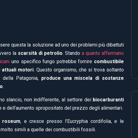
sere questa la soluzione ad uno dei problemi più dibattuti
ovvero la
scarsità di petrolio
. Stando
a quanto affermano
icani
uno specifico fungo potrebbe fornire
combustibile
i attuali motori
. Questo organismo, che si trova soltanto
le della Patagonia,
produce una miscela di sostanze
io
.
 slancio, non indifferente, al settore dei
biocarburanti
e e dell’aumento spropositato del prezzo degli alimentari.
m roseum
, e cresce presso l’Eucryphia cordifolia, e le
olto simili a quelle dei combustibili fossili.