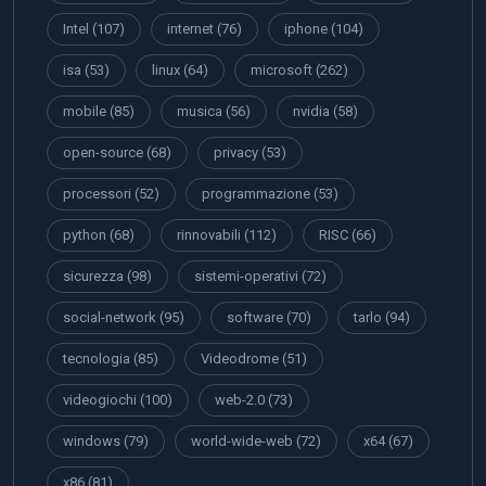
Intel
(107)
internet
(76)
iphone
(104)
isa
(53)
linux
(64)
microsoft
(262)
mobile
(85)
musica
(56)
nvidia
(58)
open-source
(68)
privacy
(53)
processori
(52)
programmazione
(53)
python
(68)
rinnovabili
(112)
RISC
(66)
sicurezza
(98)
sistemi-operativi
(72)
social-network
(95)
software
(70)
tarlo
(94)
tecnologia
(85)
Videodrome
(51)
videogiochi
(100)
web-2.0
(73)
windows
(79)
world-wide-web
(72)
x64
(67)
x86
(81)