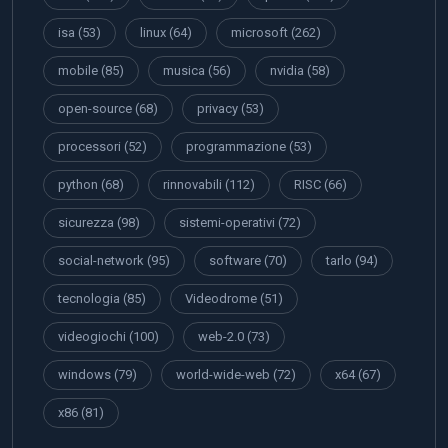
isa
(53)
linux
(64)
microsoft
(262)
mobile
(85)
musica
(56)
nvidia
(58)
open-source
(68)
privacy
(53)
processori
(52)
programmazione
(53)
python
(68)
rinnovabili
(112)
RISC
(66)
sicurezza
(98)
sistemi-operativi
(72)
social-network
(95)
software
(70)
tarlo
(94)
tecnologia
(85)
Videodrome
(51)
videogiochi
(100)
web-2.0
(73)
windows
(79)
world-wide-web
(72)
x64
(67)
x86
(81)