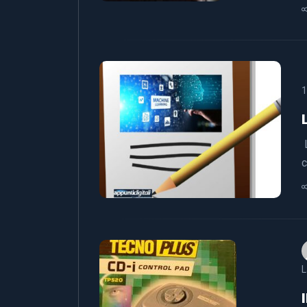
1
L
c
L