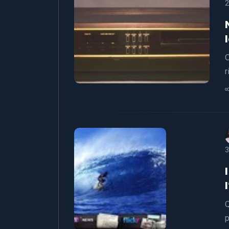
2
O
r
3
Q
p