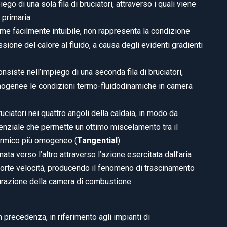
o di una sola fila di bruciatori, attraverso i quali viene
 primaria.
me facilmente intuibile, non rappresenta la condizione
ione del calore al fluido, a causa degli evidenti gradienti
siste nell’impiego di una seconda fila di bruciatori,
omogenee le condizioni termo-fluidodinamiche in camera
uciatori nei quattro angoli della caldaia, in modo da
nziale che permette un ottimo miscelamento tra il
termico più omogeneo (
Tangential
).
ta verso l’altro attraverso l’azione esercitata dall’aria
forte velocità, producendo il fenomeno di trascinamento
urazione della camera di combustione.
n precedenza, in riferimento agli impianti di