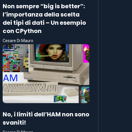
Non sempre “big is better”:
l’importanza della scelta
dei tipi di dati – Un esempio
con CPython
Cesare Di Mauro
No, i limiti dell’HAM non sono
svaniti!