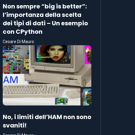
Non sempre “big is better”:
l’importanza della scelta
dei tipi di dati – Un esempio
con CPython
Cesare Di Mauro
No, i limiti dell’HAM non sono
svaniti!