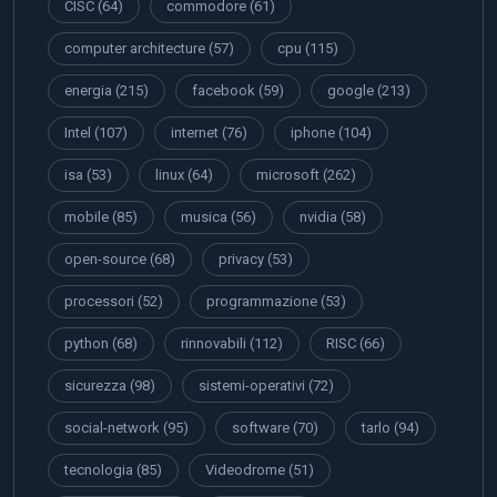
CISC
(64)
commodore
(61)
computer architecture
(57)
cpu
(115)
energia
(215)
facebook
(59)
google
(213)
Intel
(107)
internet
(76)
iphone
(104)
isa
(53)
linux
(64)
microsoft
(262)
mobile
(85)
musica
(56)
nvidia
(58)
open-source
(68)
privacy
(53)
processori
(52)
programmazione
(53)
python
(68)
rinnovabili
(112)
RISC
(66)
sicurezza
(98)
sistemi-operativi
(72)
social-network
(95)
software
(70)
tarlo
(94)
tecnologia
(85)
Videodrome
(51)