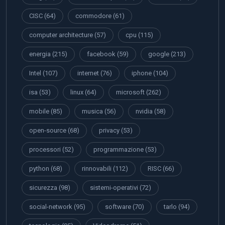
CISC
(64)
commodore
(61)
computer architecture
(57)
cpu
(115)
energia
(215)
facebook
(59)
google
(213)
Intel
(107)
internet
(76)
iphone
(104)
isa
(53)
linux
(64)
microsoft
(262)
mobile
(85)
musica
(56)
nvidia
(58)
open-source
(68)
privacy
(53)
processori
(52)
programmazione
(53)
python
(68)
rinnovabili
(112)
RISC
(66)
sicurezza
(98)
sistemi-operativi
(72)
social-network
(95)
software
(70)
tarlo
(94)