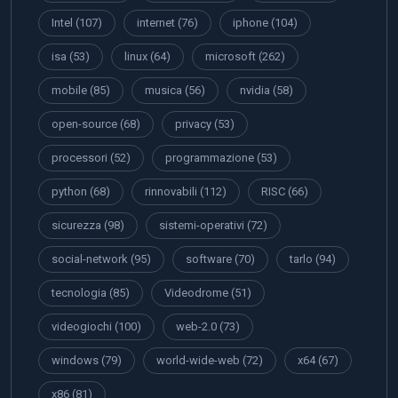
Intel
(107)
internet
(76)
iphone
(104)
isa
(53)
linux
(64)
microsoft
(262)
mobile
(85)
musica
(56)
nvidia
(58)
open-source
(68)
privacy
(53)
processori
(52)
programmazione
(53)
python
(68)
rinnovabili
(112)
RISC
(66)
sicurezza
(98)
sistemi-operativi
(72)
social-network
(95)
software
(70)
tarlo
(94)
tecnologia
(85)
Videodrome
(51)
videogiochi
(100)
web-2.0
(73)
windows
(79)
world-wide-web
(72)
x64
(67)
x86
(81)