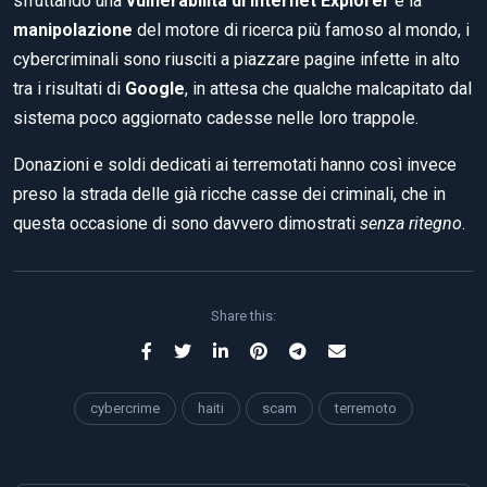
sfruttando una
vulnerabilità di Internet Explorer
e la
manipolazione
del motore di ricerca più famoso al mondo, i
cybercriminali sono riusciti a piazzare pagine infette in alto
tra i risultati di
Google
, in attesa che qualche malcapitato dal
sistema poco aggiornato cadesse nelle loro trappole.
Donazioni e soldi dedicati ai terremotati hanno così invece
preso la strada delle già ricche casse dei criminali, che in
questa occasione di sono davvero dimostrati
senza ritegno
.
Share this:
cybercrime
haiti
scam
terremoto