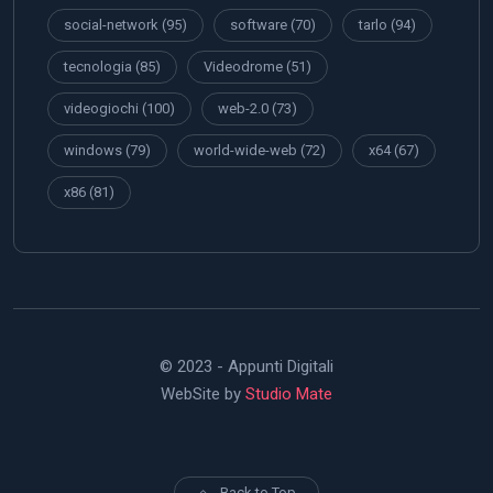
social-network
(95)
software
(70)
tarlo
(94)
tecnologia
(85)
Videodrome
(51)
videogiochi
(100)
web-2.0
(73)
windows
(79)
world-wide-web
(72)
x64
(67)
x86
(81)
© 2023 - Appunti Digitali
WebSite by
Studio Mate
Back to Top