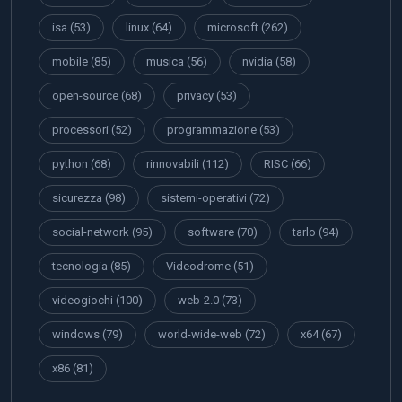
isa
(53)
linux
(64)
microsoft
(262)
mobile
(85)
musica
(56)
nvidia
(58)
open-source
(68)
privacy
(53)
processori
(52)
programmazione
(53)
python
(68)
rinnovabili
(112)
RISC
(66)
sicurezza
(98)
sistemi-operativi
(72)
social-network
(95)
software
(70)
tarlo
(94)
tecnologia
(85)
Videodrome
(51)
videogiochi
(100)
web-2.0
(73)
windows
(79)
world-wide-web
(72)
x64
(67)
x86
(81)