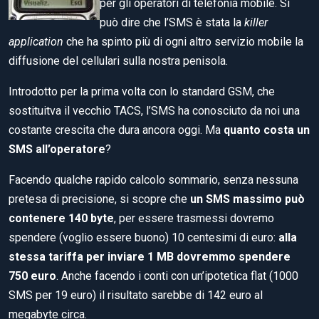
per gli operatori di telefonia mobile. Si
può dire che l’SMS è stata la
killer
application
che ha spinto più di ogni altro servizio mobile la
diffusione del cellulari sulla nostra penisola.
Introdotto per la prima volta con lo standard GSM, che
sostituitva il vecchio TACS, l’SMS ha conosciuto da noi una
costante crescita che dura ancora oggi. Ma
quanto costa un
SMS all’operatore
?
Facendo qualche rapido calcolo sommario, senza nessuna
pretesa di precisione, si scopre che
un SMS massimo può
contenere 140 byte
, per essere trasmessi dovremo
spendere (voglio essere buono) 10 centesimi di euro:
alla
stessa tariffa per inviare 1 MB dovremmo spendere
750 euro
. Anche facendo i conti con un’ipotetica flat (1000
SMS per 19 euro) il risultato sarebbe di 142 euro al
megabyte circa.