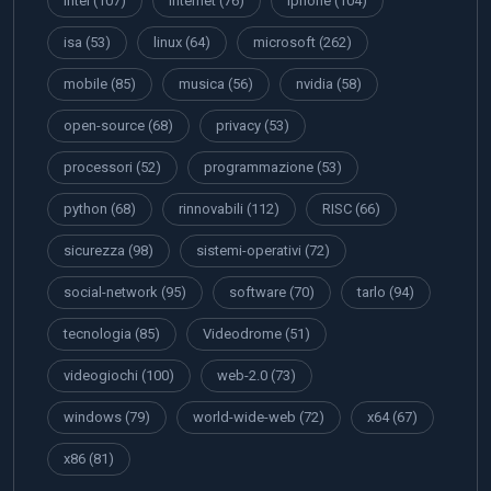
Intel
(107)
internet
(76)
iphone
(104)
isa
(53)
linux
(64)
microsoft
(262)
mobile
(85)
musica
(56)
nvidia
(58)
open-source
(68)
privacy
(53)
processori
(52)
programmazione
(53)
python
(68)
rinnovabili
(112)
RISC
(66)
sicurezza
(98)
sistemi-operativi
(72)
social-network
(95)
software
(70)
tarlo
(94)
tecnologia
(85)
Videodrome
(51)
videogiochi
(100)
web-2.0
(73)
windows
(79)
world-wide-web
(72)
x64
(67)
x86
(81)