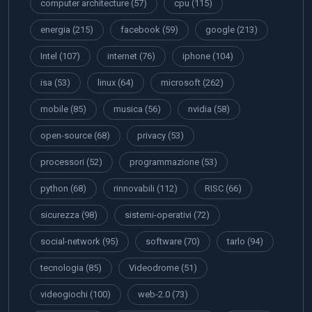
computer architecture
(57)
cpu
(115)
energia
(215)
facebook
(59)
google
(213)
Intel
(107)
internet
(76)
iphone
(104)
isa
(53)
linux
(64)
microsoft
(262)
mobile
(85)
musica
(56)
nvidia
(58)
open-source
(68)
privacy
(53)
processori
(52)
programmazione
(53)
python
(68)
rinnovabili
(112)
RISC
(66)
sicurezza
(98)
sistemi-operativi
(72)
social-network
(95)
software
(70)
tarlo
(94)
tecnologia
(85)
Videodrome
(51)
videogiochi
(100)
web-2.0
(73)