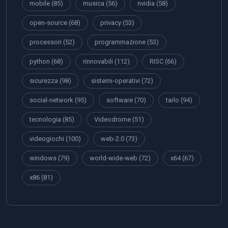
mobile
(85)
musica
(56)
nvidia
(58)
open-source
(68)
privacy
(53)
processori
(52)
programmazione
(53)
python
(68)
rinnovabili
(112)
RISC
(66)
sicurezza
(98)
sistemi-operativi
(72)
social-network
(95)
software
(70)
tarlo
(94)
tecnologia
(85)
Videodrome
(51)
videogiochi
(100)
web-2.0
(73)
windows
(79)
world-wide-web
(72)
x64
(67)
x86
(81)