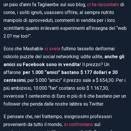
un paio d’anni fa Tagliaerbe sul suo blog,
ci ha raccontato
di
come, i soliti ignoti, usassero offrire, al sempre nutrito
manipolo di sprovveduti, commenti in vendita per i loro
scintillanti quanto irrilevanti esperimenti all’insegna del “web
2.0? me too!”.
Ecco che Mashable
ci svela
l’ultimo tassello dell’ormai
ridicolo puzzle del social networking: udite udite,
anche gli
amici su Facebook sono in vendita
! Il prezzo? Un
affarone:
per 1.000 “amici” bastano $ 177 dollari e 30
centesimi
, per 5.000 “amici” il prezzo sale a $ 654,30. Per i
più ambiziosi, 10.000 “fan” costano solo $ 1.167,30,
ovverosia 1 centesimo di Euro in più di 6 che bastano per un
follower che penda dalle nostre labbra su Twitter.
E pensare che, nel frattempo, insignissimi professori
provenienti da tutto il mondo,
si confrontano
sul