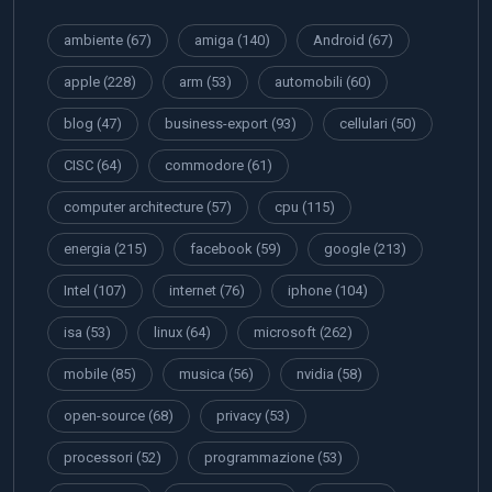
ambiente
(67)
amiga
(140)
Android
(67)
apple
(228)
arm
(53)
automobili
(60)
blog
(47)
business-export
(93)
cellulari
(50)
CISC
(64)
commodore
(61)
computer architecture
(57)
cpu
(115)
energia
(215)
facebook
(59)
google
(213)
Intel
(107)
internet
(76)
iphone
(104)
isa
(53)
linux
(64)
microsoft
(262)
mobile
(85)
musica
(56)
nvidia
(58)
open-source
(68)
privacy
(53)
processori
(52)
programmazione
(53)